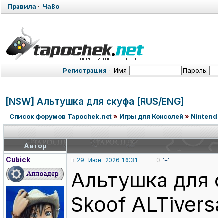
Правила
·
ЧаВо
Регистрация
·
Имя:
Пароль:
[NSW] Альтушка для скуфа [RUS/ENG]
Список форумов Tapochek.net
»
Игры для Консолей
»
Nintend
Автор
Cubick
29-Июн-2026 16:31
0
[+]
Альтушка для ск
Skoof ALTiversa