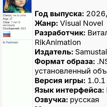
Год выпуска:
2026,
Статус:
не в сети
Пол:
Жанр:
Visual Novel
Стаж:
7 лет 6
месяцев
Сообщений:
583
Разработчик:
Витал
RikAnimation
Рейтинг
Издатель:
Samustai
Формат образа:
.N
установленный объ
Версия игры:
1.0.1
Язык интерфейса:
Озвучка:
русская