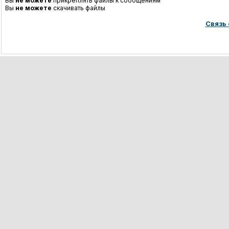
Вы
не можете
прикреплять файлы к сообщениям
Вы
не можете
скачивать файлы
Связь