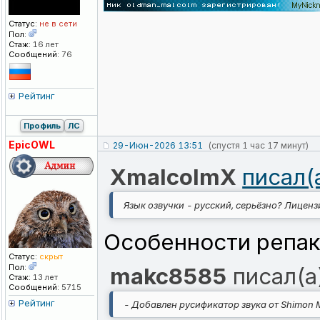
Статус:
не в сети
Пол:
Стаж:
16 лет
Сообщений:
76
Рейтинг
Профиль
ЛС
EpicOWL
29-Июн-2026 13:51
(спустя 1 час 17 минут)
XmalcolmX
писал(
Язык озвучки - русский, серьёзно? Лицен
Особенности репака
Статус:
скрыт
Пол:
makc8585
писал(а
Стаж:
13 лет
Сообщений:
5715
Рейтинг
- Добавлен русификатор звука от Shimon M