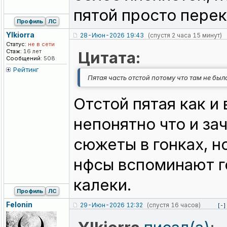
пятой просто перек
Профиль
ЛС
Ylkiorra
28-Июн-2026 19:43
(спустя 2 часа 15 минут)
Статус:
не в сети
Стаж:
16 лет
Цитата:
Сообщений:
508
Рейтинг
Пятая часть отстой потому что там не был
Отстой пятая как и
непонятно что и за
сюжеты в гонках, н
нфсы вспоминают го
калеки.
Профиль
ЛС
Felonin
29-Июн-2026 12:32
(спустя 16 часов)
[-]