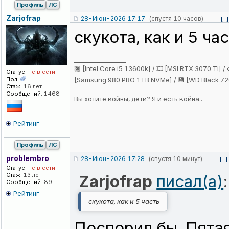
Профиль
ЛС
Zarjofrap
28-Июн-2026 17:17
(спустя 10 часов)
[-]
скукота, как и 5 ча
_________________
🏿 [Intel Core i5 13600k] / 🎞️ [MSI RTX 3070 Ti]
Статус:
не в сети
Пол:
[Samsung 980 PRO 1TB NVMe] / 💾 [WD Black 720
Стаж:
16 лет
Сообщений:
1468
Вы хотите войны, дети? Я и есть война..
Рейтинг
Профиль
ЛС
problembro
28-Июн-2026 17:28
(спустя 10 минут)
[-]
Статус:
не в сети
Стаж:
13 лет
Zarjofrap
писал(а)
:
Сообщений:
89
Рейтинг
скукота, как и 5 часть
Поспорил бы. Пятая