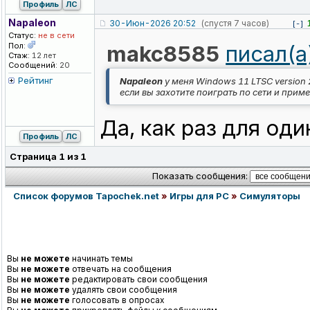
Профиль
ЛС
Napaleon
30-Июн-2026 20:52
(спустя 7 часов)
[-]
Статус:
не в сети
Пол:
makc8585
писал(а
Стаж:
12 лет
Сообщений:
20
Рейтинг
Napaleon
у меня Windows 11 LTSC version 
если вы захотите поиграть по сети и прим
Да, как раз для оди
Профиль
ЛС
Страница
1
из
1
Показать сообщения:
Список форумов Tapochek.net
»
Игры для PC
»
Симуляторы
Вы
не можете
начинать темы
Вы
не можете
отвечать на сообщения
Вы
не можете
редактировать свои сообщения
Вы
не можете
удалять свои сообщения
Вы
не можете
голосовать в опросах