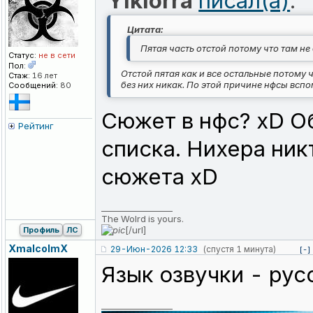
Ylkiorra
писал(а)
:
Цитата:
Пятая часть отстой потому что там не
Статус:
не в сети
Пол:
Отстой пятая как и все остальные потому 
Стаж:
16 лет
без них никак. По этой причине нфсы вспо
Сообщений:
80
Сюжет в нфс? xD Об
Рейтинг
списка. Нихера ник
сюжета xD
_________________
The Wolrd is yours.
[/url]
Профиль
ЛС
XmalcolmX
29-Июн-2026 12:33
(спустя 1 минута)
[-]
Язык озвучки - рус
_________________