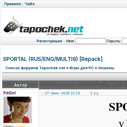
Правила
·
ЧаВо
Регистрация
·
Имя:
Пароль:
SPORTAL (RUS/ENG/MUL
TI9) [Repack]
Список форумов Tapochek.net
»
Игры для PC
»
Экшены
Автор
FitGirl
27-Июн-2026 22:19
2
[+]
SP
v
Статус:
скрыт