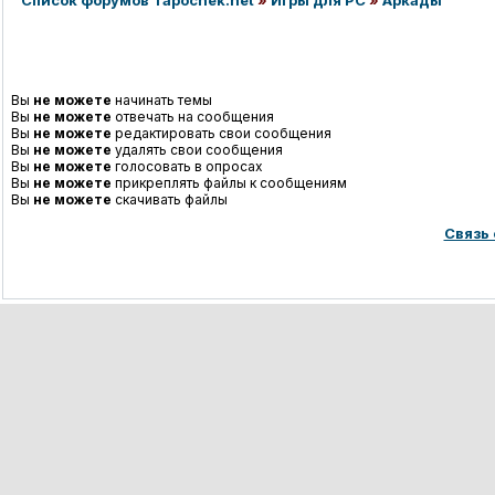
Список форумов Tapochek.net
»
Игры для PC
»
Аркады
Вы
не можете
начинать темы
Вы
не можете
отвечать на сообщения
Вы
не можете
редактировать свои сообщения
Вы
не можете
удалять свои сообщения
Вы
не можете
голосовать в опросах
Вы
не можете
прикреплять файлы к сообщениям
Вы
не можете
скачивать файлы
Связь