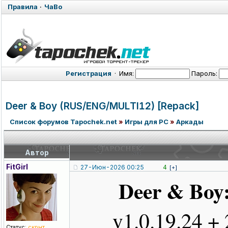
Правила
·
ЧаВо
Регистрация
·
Имя:
Пароль:
Deer & Boy (RUS/ENG/MUL
TI12) [Repack]
Список форумов Tapochek.net
»
Игры для PC
»
Аркады
Автор
FitGirl
27-Июн-2026 00:25
4
[+]
Deer & Boy:
v1.0.19.24 
Статус:
скрыт