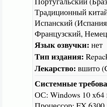
Португальский (Браз
Традиционный китай
Испанский (Испания)
Французский, Неме
Язык озвучки:
нет
Тип издания:
Repac
Лекарство:
вшито 
Системные требова
ОС: Windows 10 x64
Процессор: FX 6300 x