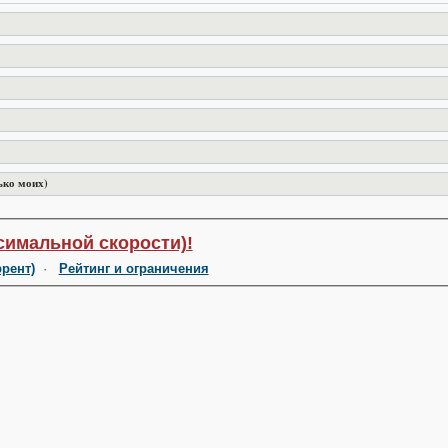
ько моих)
симальной скорости)!
ррент)
·
Рейтинг и ограничения