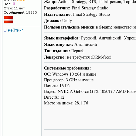
Жанр:
Action, Strategy, RTS, Third-person, Top-d
Пол:
Разработчик:
Final Strategy Studio
Стаж:
11 лет
Сообщений:
15350
Издательство:
Final Strategy Studio
Движок:
Unity
Пользовательские оценки в Steam:
недостаточн
Рейтинг
Язык интерфейса:
Русский, Английский, Упрощ
Язык озвучки:
Английский
Тип издания:
Repack
Лекарство:
не требуется (DRM-free)
Системные требования:
ОС: Windows 10 x64 и выше
Процессор: 3 GHz и лучше
Память: 16 Гб
Видео: NVIDIA GeForce GTX 1050Ti / AMD Rade
DirectX: 12
Место на диске: 28.1 Гб