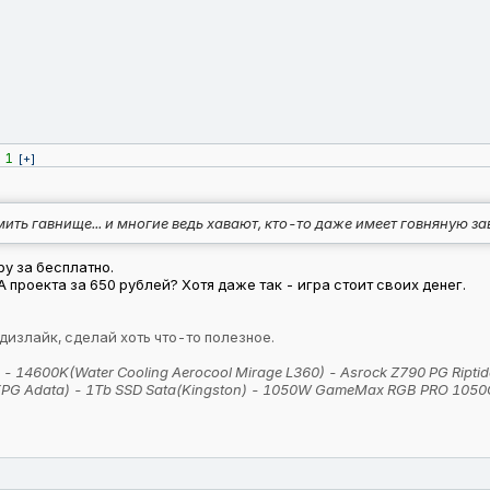
1
[+]
мить гавнище... и многие ведь хавают, кто-то даже имеет говняную з
ру за бесплатно.
 проекта за 650 рублей? Хотя даже так - игра стоит своих денег.
 дизлайк, сделай хоть что-то полезное.
) - 14600K(Water Cooling Aerocool Mirage L360) - Asrock Z790 PG Ript
 XPG Adata) - 1Tb SSD Sata(Kingston) - 1050W GameMax RGB PRO 1050