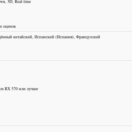
own, 3D, Real-time
о оценок
ённый китайский, Испанский (Испания), Французский
on RX 570 или лучше