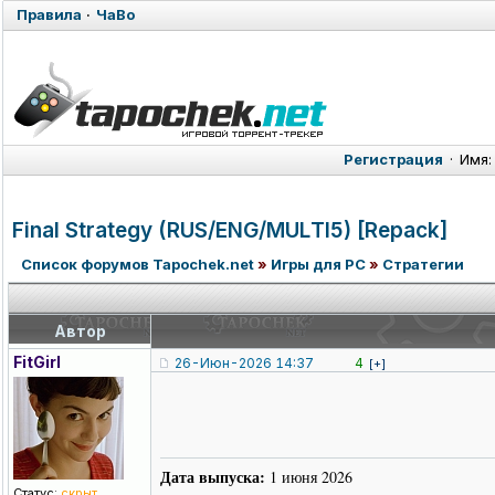
Правила
·
ЧаВо
Регистрация
·
Имя:
Final Strategy (RUS/ENG/MUL
TI5) [Repack]
Список форумов Tapochek.net
»
Игры для PC
»
Стратегии
Автор
FitGirl
26-Июн-2026 14:37
4
[+]
Дата выпуска:
1 июня 2026
Статус:
скрыт