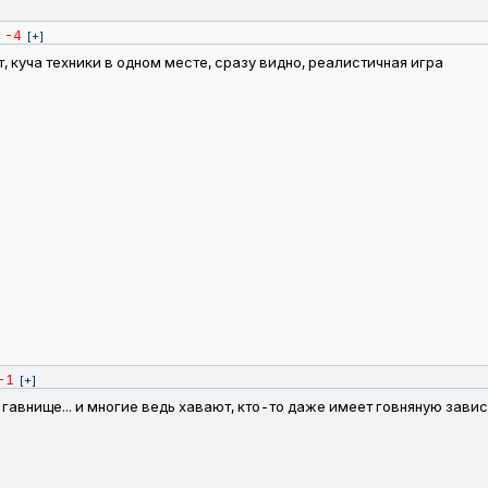
-4
[+]
т, куча техники в одном месте, сразу видно, реалистичная игра
-1
[+]
 гавнище... и многие ведь хавают, кто-то даже имеет говняную зави