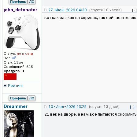
Профиль
ЛС
john_detonat
or
27-Июн-2026 04:30
(спустя 10 часов)
[-]
вот как раз как на скринах, так сейчас и воюю
Статус:
не в сети
Пол:
Стаж:
13 лет
Сообщений:
615
Предупр.: 1
Рейтинг
Профиль
ЛС
Dreammer
10-Июл-2026 23:25
(спустя 13 дней)
[-]
21 век на дворе, а нам все пытаются скормить