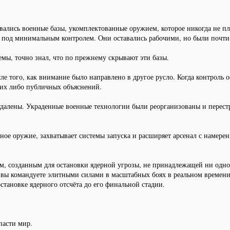
вались военные базы, укомплектованные оружием, которое никогда не п
 под минимальным контролем. Они оставались рабочими, но были почти
мы, точно знал, что по прежнему скрывают эти базы.
е того, как внимание было направлено в другое русло. Когда контроль о
аких либо публичных объяснений.
далены. Украденные военные технологии были реорганизованы и перестр
рное оружие, захватывает системы запуска и расширяет арсенал с намерен
ом, созданным для остановки ядерной угрозы, не принадлежащей ни одно
ка вы командуете элитными силами в масштабных боях в реальном време
тановке ядерного отсчёта до его финальной стадии.
пасти мир.