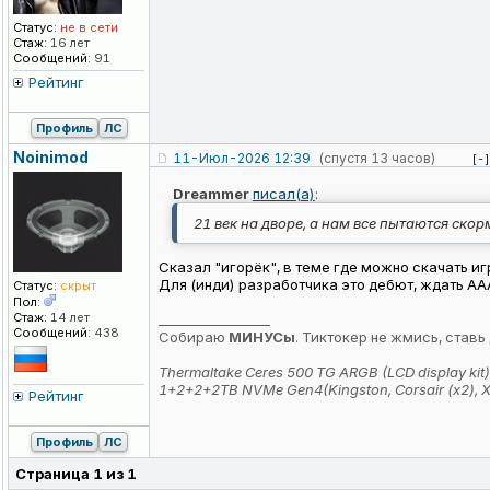
Статус:
не в сети
Стаж:
16 лет
Сообщений:
91
Рейтинг
Профиль
ЛС
Noinimod
11-Июл-2026 12:39
(спустя 13 часов)
[-]
Dreammer
писал(а)
:
21 век на дворе, а нам все пытаются скор
Сказал "игорёк", в теме где можно скачать иг
Для (инди) разработчика это дебют, ждать AAA
Статус:
скрыт
Пол:
Стаж:
14 лет
_________________
Сообщений:
438
Собираю
МИНУСы
. Тиктокер не жмись, ставь
Thermaltake Ceres 500 TG ARGB (LCD display kit
1+2+2+2TB NVMe Gen4(Kingston, Corsair (x2),
Рейтинг
Профиль
ЛС
Страница
1
из
1