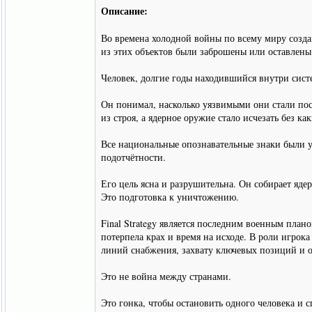
Описание:
Во времена холодной войны по всему миру созда
из этих объектов были заброшены или оставлены
Человек, долгие годы находившийся внутри систе
Он понимал, насколько уязвимыми они стали посл
из строя, а ядерное оружие стало исчезать без к
Все национальные опознавательные знаки были у
подотчётности.
Его цель ясна и разрушительна. Он собирает яде
Это подготовка к уничтожению.
Final Strategy является последним военным план
потерпела крах и время на исходе. В роли игро
линий снабжения, захвату ключевых позиций и ос
Это не война между странами.
Это гонка, чтобы остановить одного человека и с