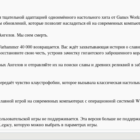
ся тщательной адаптацией одноимённого настольного хита от Games Work
ядом обновлений, которые позволят насладиться ей на современных ком
нгелов. Мы сеем смерть.
Warhammer 40 000 возвращается. Вас ждёт захватывающая история о слав
осстановите свою честь, устроив зачистку гигантского заброшенного к
ых Ангелов и отправляйте их на поиски славы и древних реликвий в за
ередаёт чувство клаустрофобии, которое вызывала классическая настольн
 плавной игрой на современных компьютерах с операционной системой W
вательской игры не поддерживается. Эта версия больше не поддержив
Legacy, которую можно выбрать в параметрах игры.