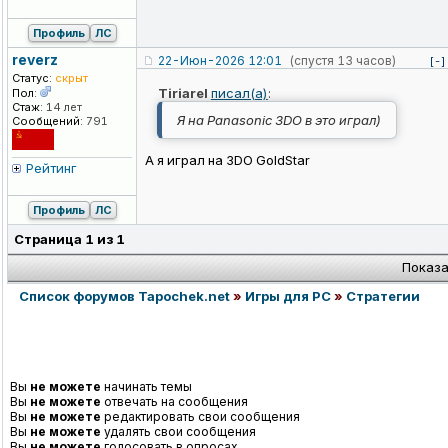
Профиль
ЛС
reverz
22-Июн-2026 12:01
(спустя 13 часов)
[-]
Статус:
скрыт
Tiriarel
писал(а)
:
Пол:
Стаж:
14 лет
Я на Panasonic 3DO в это играл)
Сообщений:
791
А я играл на 3DO GoldStar
Рейтинг
Профиль
ЛС
Страница
1
из
1
Показа
Список форумов Tapochek.net
»
Игры для PC
»
Стратегии
Вы
не можете
начинать темы
Вы
не можете
отвечать на сообщения
Вы
не можете
редактировать свои сообщения
Вы
не можете
удалять свои сообщения
Вы
не можете
голосовать в опросах