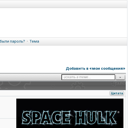
были пароль?
·
Тема
Добавить в «мои сообщения»
Цитата