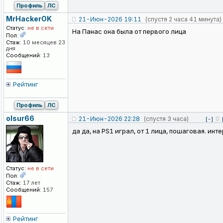
Профиль
ЛС
MrHackerOK
21-Июн-2026 19:11
(спустя 2 часа 41 минута)
Статус:
не в сети
На Панас она была от первого лица
Пол:
Стаж:
10 месяцев 23
дня
Сообщений:
13
Рейтинг
Профиль
ЛС
olsur66
21-Июн-2026 22:28
(спустя 3 часа)
0
[-]
да да, на PS1 играл, от 1 лица, пошаговая. ин
Статус:
не в сети
Пол:
Стаж:
17 лет
Сообщений:
157
Рейтинг