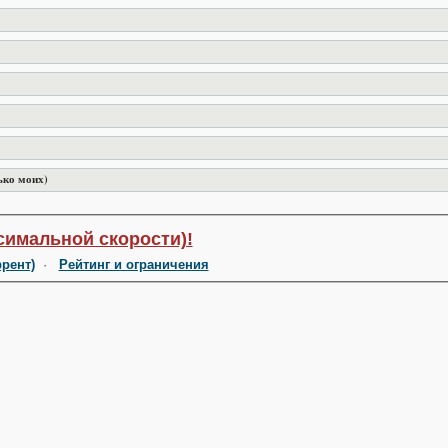
ько моих)
симальной скорости)!
ррент)
·
Рейтинг и ограничения