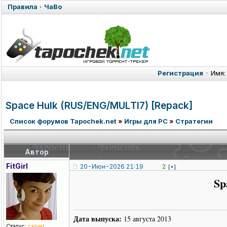
Правила
·
ЧаВо
Регистрация
·
Имя:
Space Hulk (RUS/ENG/MUL
TI7) [Repack]
Список форумов Tapochek.net
»
Игры для PC
»
Стратегии
Автор
FitGirl
20-Июн-2026 21:19
2
[+]
Sp
Дата выпуска:
15 августа 2013
Статус:
скрыт