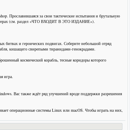
shop. Прославившаяся за свои тактические испытания и брутальную
пьютерах (см. раздел «ЧТО ВХОДИТ В ЭТО ИЗДАНИЕ»).
ных битвах и героических подвигах. Соберите небольшой отряд
орабля, кишащего свирепыми тиранидами-генокрадами.
брошенный космический корабль, тесные коридоры которого
ая игра.
indows. Вас также ждёт ряд улучшений вроде поддержки разрешения
ает операционные системы Linux или macOS. Чтобы играть на них,