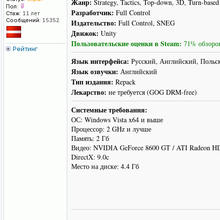
Жанр:
Strategy, Tactics, Top-down, 3D, Turn-based
Пол:
Разработчик:
Full Control
Стаж:
11 лет
Сообщений:
15352
Издательство:
Full Control, SNEG
Движок:
Unity
Пользовательские оценки в Steam:
71% обзоров
Рейтинг
Язык интерфейса:
Русский, Английский, Польс
Язык озвучки:
Английский
Тип издания:
Repack
Лекарство:
не требуется (GOG DRM-free)
Системные требования:
ОС: Windows Vista x64 и выше
Процессор: 2 GHz и лучше
Память: 2 Гб
Видео: NVIDIA GeForce 8600 GT / ATI Radeon H
DirectX: 9.0c
Место на диске: 4.4 Гб