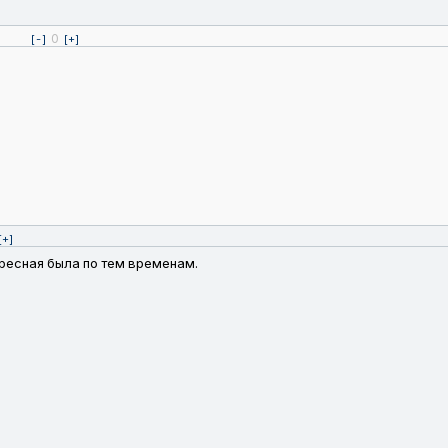
0
[-]
[+]
[+]
тересная была по тем временам.