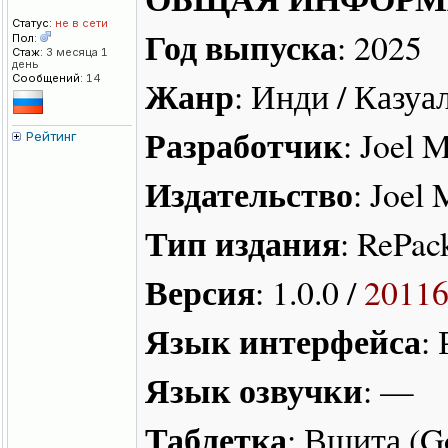
Статус:
не в сети
Год выпуска
: 2025
Пол:
Стаж:
3 месяца 1
день
Сообщений:
14
Жанр
: Инди / Казуа
Разработчик
: Joel 
Рейтинг
Издательство
: Joel
Тип издания
: RePac
Версия
: 1.0.0 /
2011
Язык интерфейса
:
Язык озвучки
: —
Таблетка
: Вшита (G