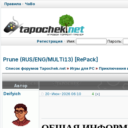
Правила
·
ЧаВо
Регистрация
·
Имя:
Пароль:
Prune (RUS/ENG/MUL
Ti13) [RePack]
Список форумов Tapochek.net
»
Игры для PC
»
Приключения 
Автор
Deifyich
20-Июн-2026 06:10
4
[+]
ОБЩАЯ ИНФОРМ