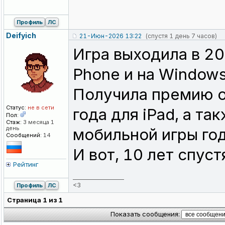
Профиль
ЛС
Deifyich
21-Июн-2026 13:22
(спустя 1 день 7 часов)
Игра выходила в 20
Phone и на Windows 
Получила премию о
Статус:
не в сети
года для iPad, а та
Пол:
Стаж:
3 месяца 1
день
мобильной игры год
Сообщений:
14
И вот, 10 лет спуст
Рейтинг
_________________
<3
Профиль
ЛС
Страница
1
из
1
Показать сообщения: