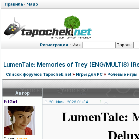
Правила
·
ЧаВо
Регистрация
·
Имя:
Пароль:
LumenTale: Memories of Trey (ENG/MULTI8)
[R
Список форумов Tapochek.net
»
Игры для PC
»
Ролевые игры
Автор
FitGirl
20-Июн-2026 01:34
1
[+]
LumenTale: M
Delux
Статус:
скрыт