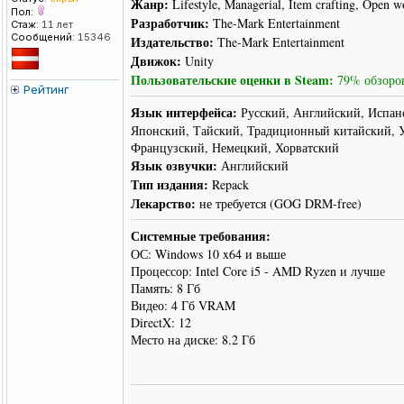
Жанр:
Lifestyle, Managerial, Item crafting, Open w
Пол:
Разработчик:
The-Mark Entertainment
Стаж:
11 лет
Сообщений:
15346
Издательство:
The-Mark Entertainment
Движок:
Unity
Пользовательские оценки в Steam:
79% обзоров
Рейтинг
Язык интерфейса:
Русский, Английский, Испанс
Японский, Тайский, Традиционный китайский, У
Французский, Немецкий, Хорватский
Язык озвучки:
Английский
Тип издания:
Repack
Лекарство:
не требуется (GOG DRM-free)
Системные требования:
ОС: Windows 10 x64 и выше
Процессор: Intel Core i5 - AMD Ryzen и лучше
Память: 8 Гб
Видео: 4 Гб VRAM
DirectX: 12
Место на диске: 8.2 Гб