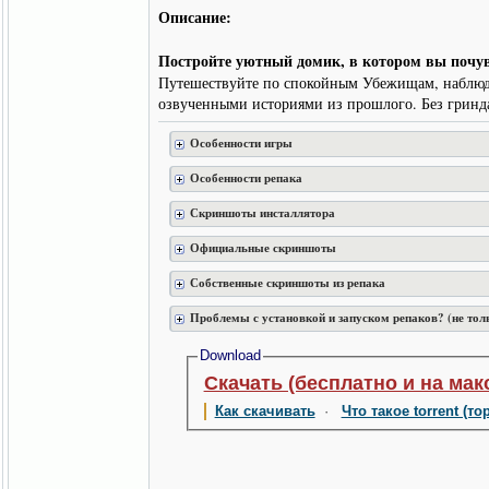
Описание:
Постройте уютный домик, в котором вы почув
Путешествуйте по спокойным Убежищам, наблюдая
озвученными историями из прошлого. Без гринда
Особенности игры
Особенности репака
Скриншоты инсталлятора
Официальные скриншоты
Собственные скриншоты из репака
Проблемы с установкой и запуском репаков? (не тол
Download
Скачать (бесплатно и на мак
Как скачивать
·
Что такое torrent (то