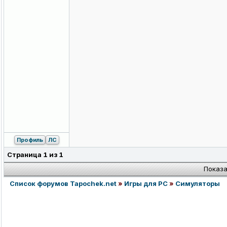
Профиль
ЛС
Страница
1
из
1
Показа
Список форумов Tapochek.net
»
Игры для PC
»
Симуляторы