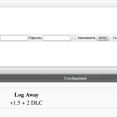
Пароль:
Запомнить
·
За
Сообщение
Log Away
v1.5 + 2 DLC