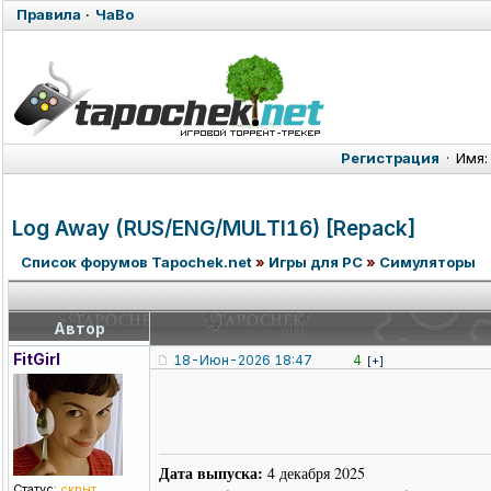
Правила
·
ЧаВо
Регистрация
·
Имя:
Log Away (RUS/ENG/MUL
TI16) [Repack]
Список форумов Tapochek.net
»
Игры для PC
»
Симуляторы
Автор
FitGirl
18-Июн-2026 18:47
4
[+]
Дата выпуска:
4 декабря 2025
Статус:
скрыт