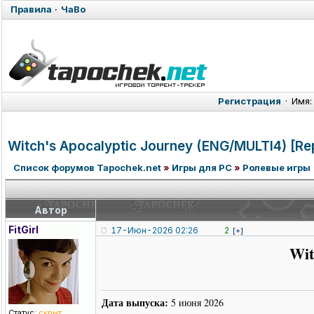
Правила
·
ЧаВо
Регистрация
·
Имя:
Witch's Apocalyptic Journey (ENG/MULTI4)
[Re
Список форумов Tapochek.net
»
Игры для PC
»
Ролевые игры
Автор
FitGirl
17-Июн-2026 02:26
2
[+]
Wit
Дата выпуска:
5 июня 2026
Статус:
скрыт