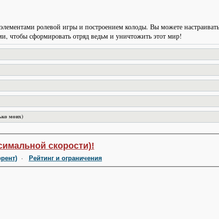
а с элементами ролевой игры и построением колоды. Вы можете настраива
ми, чтобы сформировать отряд ведьм и уничтожить этот мир!
ько моих)
симальной скорости)!
ррент)
·
Рейтинг и ограничения