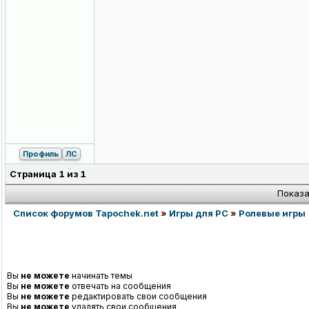
Профиль
ЛС
Страница
1
из
1
Показа
Список форумов Tapochek.net
»
Игры для PC
»
Ролевые игры
Вы
не можете
начинать темы
Вы
не можете
отвечать на сообщения
Вы
не можете
редактировать свои сообщения
Вы
не можете
удалять свои сообщения