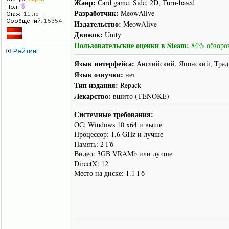
Жанр:
Card game, Side, 2D, Turn-based
Пол:
Разработчик:
MeowAlive
Стаж:
11 лет
Сообщений:
15354
Издательство:
MeowAlive
Движок:
Unity
Пользовательские оценки в Steam:
84% обзоров
Рейтинг
Язык интерфейса:
Английский, Японский, Тра
Язык озвучки:
нет
Тип издания:
Repack
Лекарство:
вшито (TENOKE)
Системные требования:
ОС: Windows 10 x64 и выше
Процессор: 1.6 GHz и лучше
Память: 2 Гб
Видео: 3GB VRAMb или лучше
DirectX: 12
Место на диске: 1.1 Гб