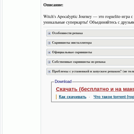
Описание:
Witch's Apocalyptic Journey — это roguelite-игр
уникальные суперкарты! Объединяйтесь с друзья
Особенности репака
Скриншоты инсталлятора
Официальные скриншоты
Собственные скриншоты из репака
Проблемы с установкой и запуском репаков? (не тол
Download
Скачать (бесплатно и на мак
Как скачивать
·
Что такое torrent (то