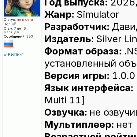
Год выпуска:
2026,
Жанр:
Simulator
Статус:
не в сети
Разработчик:
Дави
Пол:
Стаж:
7 лет 6
месяцев
Издатель:
Silver Li
Сообщений:
583
Формат образа:
.N
Рейтинг
установленный объ
Версия игры:
1.0.0
Язык интерфейса:
Multi 11]
Озвучка:
не озвучи
Мультиплеер:
нет
Возрастной рейтин