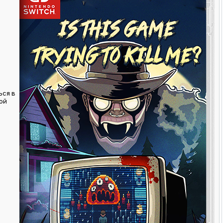
ься в
той