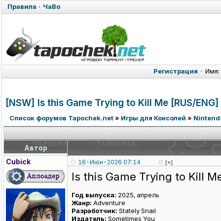
Правила
·
ЧаВо
Регистрация
·
Имя:
[NSW] Is this Game Trying to Kill Me [RUS/ENG]
Список форумов Tapochek.net
»
Игры для Консолей
»
Nintend
Автор
Cubick
16-Июн-2026 07:14
0
[+]
Is this Game Trying to Kill M
Год выпуска:
2025, апрель
Жанр:
Adventure
Разработчик:
Stately Snail
Издатель:
Sometimes You