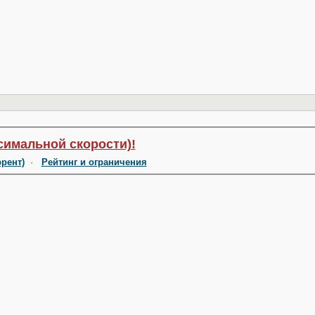
симальной скорости)!
ррент)
·
Рейтинг и ограничения