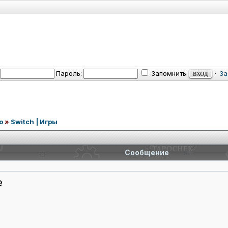
Пароль:
Запомнить
·
За
o
»
Switch | Игры
Сообщение
e