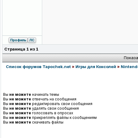
Профиль
ЛС
Страница
1
из
1
Показа
Список форумов Tapochek.net
»
Игры для Консолей
»
Nintend
Вы
не можете
начинать темы
Вы
не можете
отвечать на сообщения
Вы
не можете
редактировать свои сообщения
Вы
не можете
удалять свои сообщения
Вы
не можете
голосовать в опросах
Вы
не можете
прикреплять файлы к сообщениям
Вы
не можете
скачивать файлы