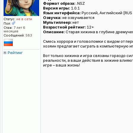
Формат образа:
.NSZ
Версия игры:
1.0.1
Язык интерфейса:
Русский, Английский [RUS / 
Озвучка:
не озвучивается
Статус:
не в сети
Мультиплеер:
нет
Пол:
Возрастной рейтинг:
12+
Стаж:
7 лет 6
месяцев
Описание:
Старая хижина в глубине дремучего
Сообщений:
583
Смесь хоррора и головоломки с видом от перв
хозяин предлагает сыграть в компьютерную иг
Рейтинг
Вот только хижина и игра связаны гораздо си
реальности, а ваши действия в хижине влияют
игре – ваша жизнь!