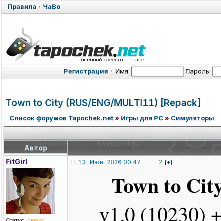
Правила
·
ЧаВо
Регистрация
·
Имя:
Пароль:
Town to City (RUS/ENG/MUL
TI11) [Repack]
Список форумов Tapochek.net
»
Игры для PC
»
Симуляторы
Автор
FitGirl
13-Июн-2026 00:47
2
[+]
Town to Cit
v1.0 (10230)
Статус:
скрыт