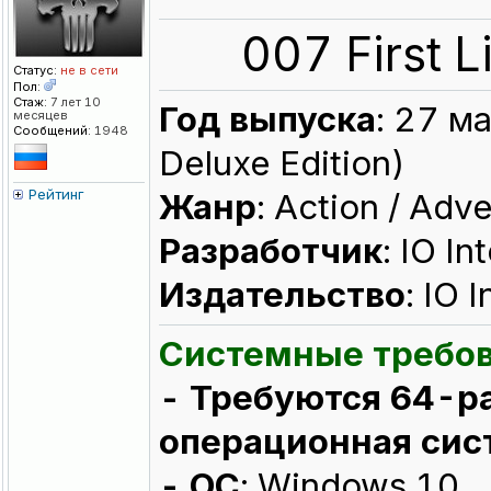
007 First 
Статус:
не в сети
Пол:
Стаж:
7 лет 10
Год выпуска
: 27 м
месяцев
Сообщений:
1948
Deluxe Edition)
Рейтинг
Жанр
: Action / Adv
Разработчик
: IO In
Издательство
: IO 
Системные требо
- Требуются 64-р
операционная сис
- ОС
: Windows 10