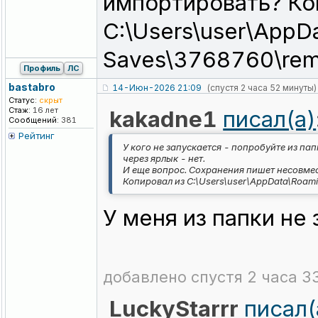
импортировать? Ко
C:\Users\user\AppD
Saves\3768760\rem
Профиль
ЛС
bastabro
14-Июн-2026 21:09
(спустя 2 часа 52 минуты)
Статус:
скрыт
Стаж:
16 лет
kakadne1
писал(а)
Сообщений:
381
Рейтинг
У кого не запускается - попробуйте из пап
через ярлык - нет.
И еще вопрос. Сохранения пишет несовме
Копировал из C:\Users\user\AppData\Roam
У меня из папки не
добавлено спустя 2 часа 3
LuckyStarrr
писал(