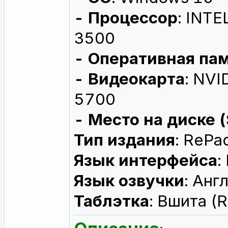
- Процессор
: INT
3500
- Оперативная па
- Видеокарта
: NV
5700
- Место на диске 
Тип издания
: RePa
Язык интерфейса
:
Язык озвучки
: Анг
Таблэтка
: Вшита (