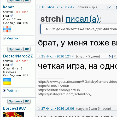
Профиль
ЛС
kopot
16-Июл-2026 09:47
(спустя 4 дня)
0
[-]
Статус:
не в сети
Пол:
strchi
писал(а)
:
Стаж:
17 лет
Сообщений:
129
1050ti даже пытатся не стоит, да? Или пой
Рейтинг
брат, у меня тоже в
Профиль
ЛС
DoctorNarcoZ
Z
25-Июл-2026 12:44
(спустя 9 дней)
0
[-]
Статус:
не в сети
четкая игра, на од
Пол:
Стаж:
6 лет 8
месяцев
Сообщений:
262
_________________
https://www.youtube.com/@GatsbyGamer/vide
https://t.me/dArtlub
https://tiktok.com/@artlub
Рейтинг
https://instagram.com/artemlion_
Профиль
ЛС
borcov1987
27-Июл-2026 19:06
(спустя 2 дня 6 часов)