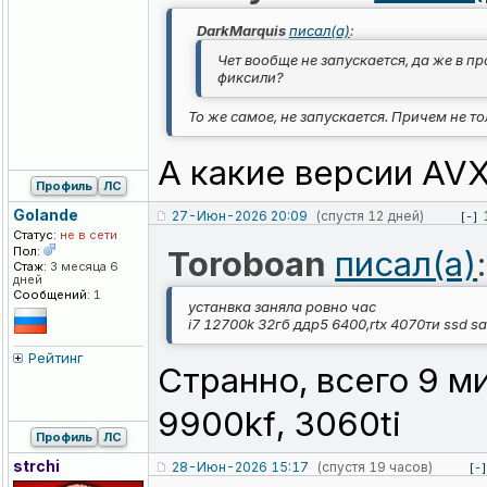
DarkMarquis
писал(а)
:
Чет вообще не запускается, да же в пр
фиксили?
То же самое, не запускается. Причем не то
А какие версии AV
Профиль
ЛС
Golande
27-Июн-2026 20:09
(спустя 12 дней)
[-]
Статус:
не в сети
Пол:
Toroboan
писал(а)
:
Стаж:
3 месяца 6
дней
Сообщений:
1
устанвка заняла ровно час
i7 12700k 32гб ддр5 6400,rtx 4070ти ssd 
Рейтинг
Странно, всего 9 м
9900kf, 3060ti
Профиль
ЛС
strchi
28-Июн-2026 15:17
(спустя 19 часов)
[-]