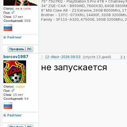
75" 75U7KQ - PlayStation 5 Pro 4TB + Chatreey
34" ZQE-CAA - B650iND, 7600X3D, 64GB 5600M
Статус:
не в сети
8" MSI Claw A8 - Z2 Extreme, 24GB 8000Mhz, 1
Пол:
Brother - 13TC-073XRU, 14490F, 32GB 3200Mh
Стаж:
17 лет
Family - SF110-A320, 4750GE, 16GB 3200Mhz,
Сообщений:
559
Рейтинг
Профиль
ЛС
borcov1987
12-Июл-2026 09:03
(спустя 13 дней)
[-]
не запускается
Статус:
скрыт
Пол:
Стаж:
15 лет
Сообщений:
54
Рейтинг