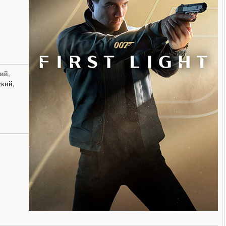
ий,
ский,