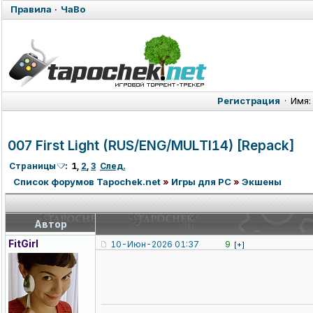
Правила
·
ЧаВо
Регистрация
·
Имя:
007 First Light (RUS/ENG/MUL
TI14) [Repack]
Страницы
:
1
,
2
,
3
След.
Список форумов Tapochek.net
»
Игры для PC
»
Экшены
Автор
FitGirl
10-Июн-2026 01:37
9
[+]