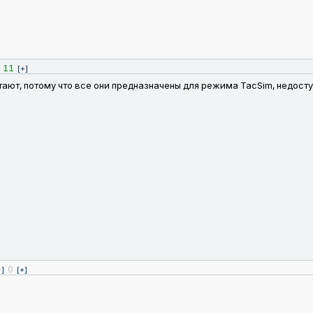
11
[+]
отают, потому что все они предназначены для режима TacSim, недост
в
0
-]
[+]