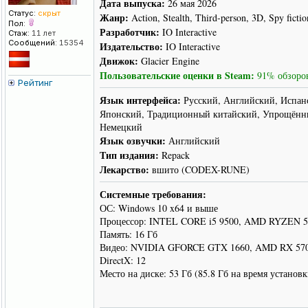
Дата выпуска:
26 мая 2026
Статус:
скрыт
Жанр:
Action, Stealth, Third-person, 3D, Spy fictio
Пол:
Разработчик:
IO Interactive
Стаж:
11 лет
Сообщений:
15354
Издательство:
IO Interactive
Движок:
Glacier Engine
Пользовательские оценки в Steam:
91% обзоров
Рейтинг
Язык интерфейса:
Русский, Английский, Испанс
Японский, Традиционный китайский, Упрощённы
Немецкий
Язык озвучки:
Английский
Тип издания:
Repack
Лекарство:
вшито (CODEX-RUNE)
Системные требования:
ОС: Windows 10 x64 и выше
Процессор: INTEL CORE i5 9500, AMD RYZEN 5
Память: 16 Гб
Видео: NVIDIA GFORCE GTX 1660, AMD RX 5
DirectX: 12
Место на диске: 53 Гб (85.8 Гб на время установк