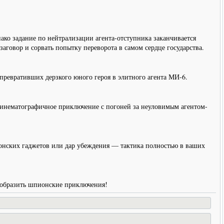
о задание по нейтрализации агента-отступника заканчивается
аговор и сорвать попытку переворота в самом сердце государства.
ревративших дерзкого юного героя в элитного агента МИ-6.
 кинематографичное приключение с погоней за неуловимым агентом-
ионских гаджетов или дар убеждения — тактика полностью в ваших
ообразить шпионские приключения!