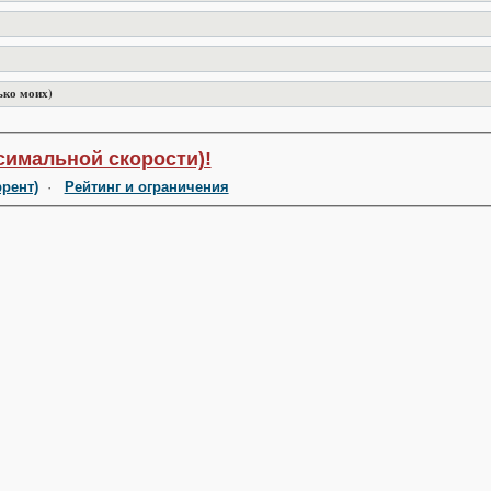
ько моих)
симальной скорости)!
ррент)
·
Рейтинг и ограничения