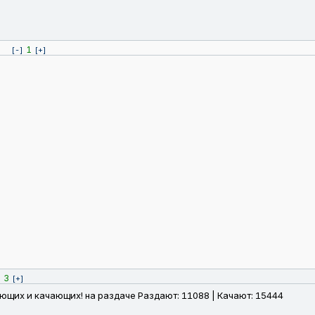
1
[-]
[+]
3
]
[+]
ющих и качающих! на раздаче Раздают: 11088 | Качают: 15444