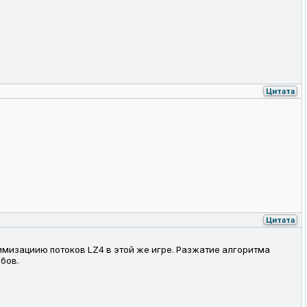
Цитата
Цитата
имизациию потоков LZ4 в этой же игре. Разжатие алгоритма
абов.