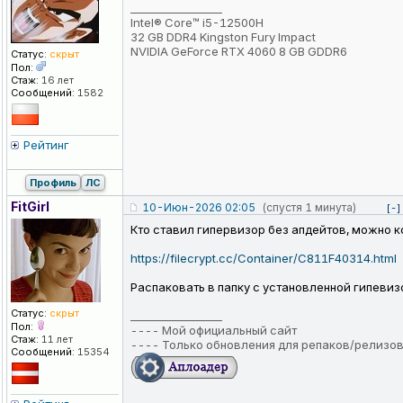
_________________
Intel® Core™ i5-12500H
32 GB DDR4 Kingston Fury Impact
NVIDIA GeForce RTX 4060 8 GB GDDR6
Статус:
скрыт
Пол:
Стаж:
16 лет
Сообщений:
1582
Рейтинг
Профиль
ЛС
FitGirl
10-Июн-2026 02:05
(спустя 1 минута)
[-]
Кто ставил гипервизор без апдейтов, можно 
https://filecrypt.cc/Container/C811F40314.html
Распаковать в папку с установленной гипевизо
Статус:
скрыт
_________________
Пол:
----
Мой официальный сайт
Стаж:
11 лет
----
Только обновления для репаков/релизо
Сообщений:
15354