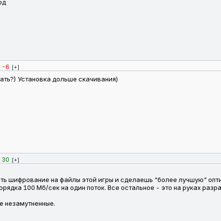
рд
-6
[+]
мать?) Установка дольше скачивания)
30
[+]
ать шифрование на файлы этой игры и сделаешь "более лучшую" опт
рядка 100 Мб/сек на один поток. Все остальное - это на руках разр
е незамутненные.