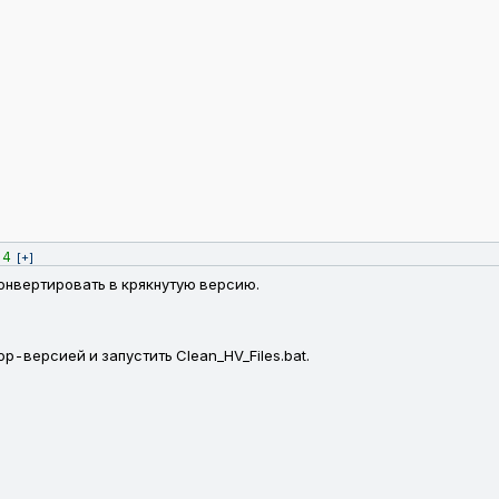
4
[+]
конвертировать в крякнутую версию.
р-версией и запустить Clean_HV_Files.bat.
в