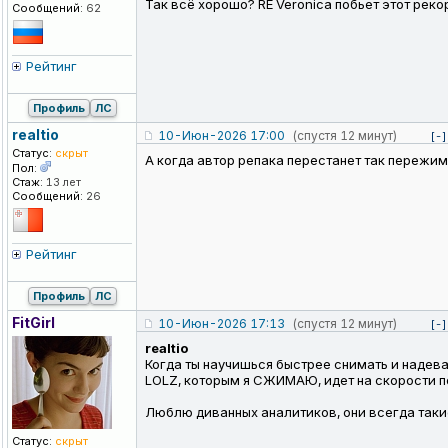
Так всё хорошо? RE Veronica побьет этот реко
Сообщений:
62
Рейтинг
Профиль
ЛС
realtio
10-Июн-2026 17:00
(спустя 12 минут)
[-]
Статус:
скрыт
А когда автор репака перестанет так пережи
Пол:
Стаж:
13 лет
Сообщений:
26
Рейтинг
Профиль
ЛС
FitGirl
10-Июн-2026 17:13
(спустя 12 минут)
[-]
realtio
Когда ты научишься быстрее снимать и надев
LOLZ, которым я СЖИМАЮ, идет на скорости по
Люблю диванных аналитиков, они всегда таки
Статус:
скрыт
_________________