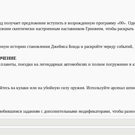
получает предложение вступить в возрожденную программу «00». Однак
своим скептически настроенным наставником Гринвеем, чтобы раскрыть з
ную историю становления Джеймса Бонда и раскройте череду событий, п
ЮЧЕНИЕ
х планеты, поездки на легендарных автомобилях и полное погружение в
йтесь на кулаки или на убойную силу оружия. Используйте арсенал шп
полюбившимся заданиям с дополнительными модификаторами, чтобы разн