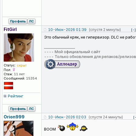
Профиль
ЛС
FitGirl
10-Июн-2026 01:39
(спустя 2 минуты)
[-]
Это обычный кряк, не гипервизор. DLC не раб
_________________
----
Мой официальный сайт
----
Только обновления для репаков/релизо
Статус:
скрыт
Пол:
Стаж:
11 лет
Сообщений:
15354
Рейтинг
Профиль
ЛС
Orion999
10-Июн-2026 02:03
(спустя 24 минуты)
[
BOOM