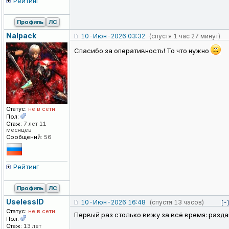
Рейтинг
Профиль
ЛС
Nalpack
10-Июн-2026 03:32
(спустя 1 час 27 минут)
Спасибо за оперативность! То что нужно
Статус:
не в сети
Пол:
Стаж:
7 лет 11
месяцев
Сообщений:
56
Рейтинг
Профиль
ЛС
UselessID
10-Июн-2026 16:48
(спустя 13 часов)
[-
Статус:
не в сети
Первый раз столько вижу за всё время: разда
Пол:
Стаж:
13 лет