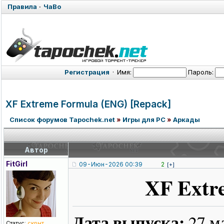
Правила
·
ЧаВо
Регистрация
·
Имя:
Пароль:
XF Extreme Formula (ENG) [Repack]
Список форумов Tapochek.net
»
Игры для PC
»
Аркады
Автор
FitGirl
09-Июн-2026 00:39
2
[+]
XF Extr
Дата выпуска:
27 м
Статус:
скрыт