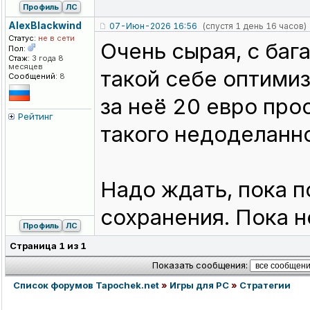
Профиль
ЛС
AlexBlackwin
d
07-Июн-2026 16:56
(спустя 1 день 16 часов)
Статус:
не в сети
Очень сырая, с ба
Пол:
Стаж:
3 года 8
месяцев
такой себе оптимиз
Сообщений:
8
за неё 20 евро про
Рейтинг
такого недоделанно
Надо ждать, пока п
сохранения. Пока 
Профиль
ЛС
Страница
1
из
1
Показать сообщения:
Список форумов Tapochek.net
»
Игры для PC
»
Стратегии