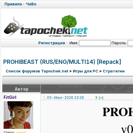
Правила
·
ЧаВо
Регистрация
·
Имя:
Пароль:
PROHIBEAST (RUS/ENG/MUL
TI14) [Repack]
Список форумов Tapochek.net
»
Игры для PC
»
Стратегии
Автор
FitGirl
05-Июн-2026 23:29
3
[+]
PRO
v0
Статус:
скрыт