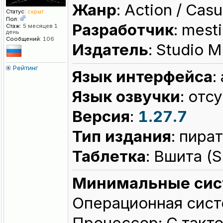
Жанр
: Action / Casu
Статус:
скрыт
Пол:
Разработчик
: mest
Стаж:
5 месяцев 1
день
Сообщений:
106
Издатель
: Studio M
Рейтинг
Язык интерфейса
:
Язык озвучки
: отс
Версия
:
1.27.7
Тип издания
: пира
Таблeтка
: Вшита 
Минимальные сис
Операционная сист