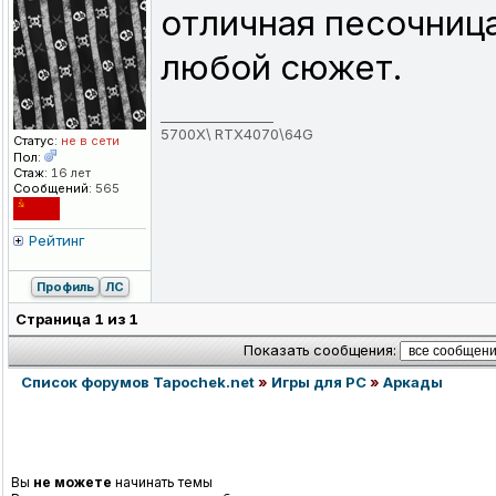
отличная песочница
любой сюжет.
_________________
5700X\ RTX4070\64G
Статус:
не в сети
Пол:
Стаж:
16 лет
Сообщений:
565
Рейтинг
Профиль
ЛС
Страница
1
из
1
Показать сообщения:
Список форумов Tapochek.net
»
Игры для PC
»
Аркады
Вы
не можете
начинать темы