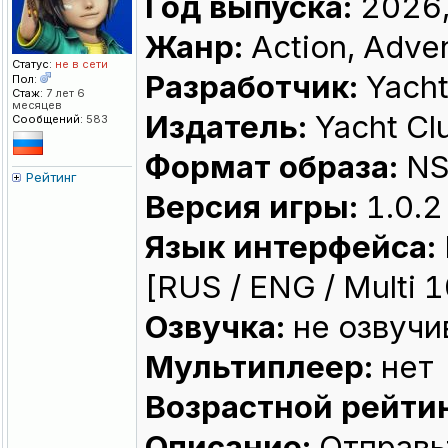
Год выпуска:
2026,
Жанр:
Action, Adve
Статус:
не в сети
Разработчик:
Yacht
Пол:
Стаж:
7 лет 6
месяцев
Издатель:
Yacht Cl
Сообщений:
583
Формат образа:
NS
Рейтинг
Версия игры:
1.0.2
Язык интерфейса:
[RUS / ENG / Multi 1
Озвучка:
не озвучи
Мультиплеер:
нет
Возрастной рейтин
Описание:
Отправьт