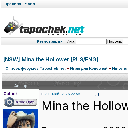
Правила
·
ЧаВо
Регистрация
·
Имя:
Пароль:
[NSW] Mina the Hollower [RUS/ENG]
Список форумов Tapochek.net
»
Игры для Консолей
»
Nintend
Автор
Cubick
31-Май-2026 22:55
1
[+]
Mina the Hollo