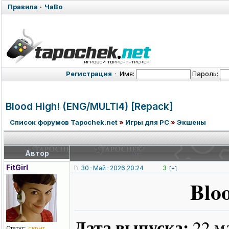
Правила
·
ЧаВо
Регистрация
·
Имя:
Пароль:
Blood High! (ENG/MULTI4)
[Repack]
Список форумов Tapochek.net
»
Игры для PC
»
Экшены
Автор
FitGirl
30-Май-2026 20:24
3
[+]
Blo
Дата выпуска:
22 м
Статус:
скрыт