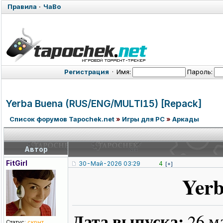
Правила
·
ЧаВо
Регистрация
·
Имя:
Пароль:
Yerba Buena (RUS/ENG/MUL
TI15) [Repack]
Список форумов Tapochek.net
»
Игры для PC
»
Аркады
Автор
FitGirl
30-Май-2026 03:29
4
[+]
Yer
Дата выпуска:
26 м
Статус:
скрыт