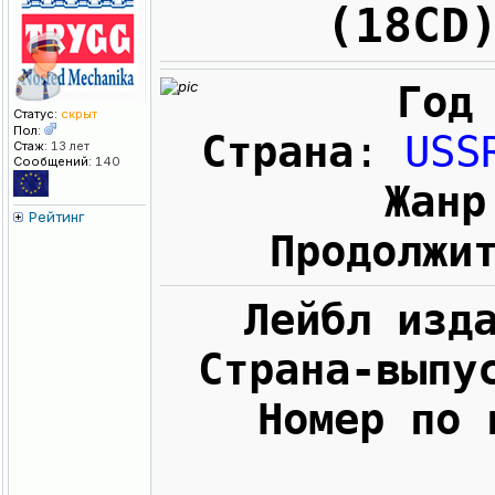
(18СD
Год
Статус:
скрыт
Пол:
Страна
:
USS
Стаж:
13 лет
Сообщений:
140
Жанр
Рейтинг
Продолжи
Лейбл изд
Страна-выпу
Номер по 