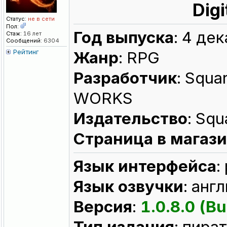
Digi
Статус:
не в сети
Пол:
Год выпуска
: 4 де
Стаж:
16 лет
Сообщений:
6304
Рейтинг
Жанр
: RPG
Разработчик
: Squ
WORKS
Издательство
: Squ
Страница в магаз
Язык интерфейса
:
Язык озвучки
: анг
Версия
:
1.0.8.0 (Bu