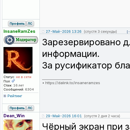
Профиль
ЛС
InsaneRamZes
27-Май-2026 13:26
(спустя 3 секунды)
[-
Зарезервировано д
информации.
За русификатор бла
Статус:
не в сети
_________________
Пол:
•
https://dalink.to/insaneramzes
Стаж:
16 лет
Сообщений:
6304
Рейтинг
Профиль
ЛС
Dean_Win
29-Май-2026 16:01
(спустя 2 дня 2 часа)
Чёрный экран при з