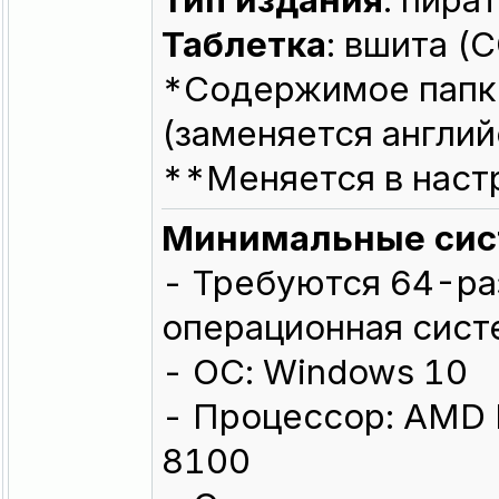
Тип издания
: пира
Таблeтка
: вшита 
*Содержимое пап
(заменяется англий
**Меняется в наст
Минимальные сис
- Требуются 64-ра
операционная сист
- ОС: Windows 10
- Процессор: AMD R
8100