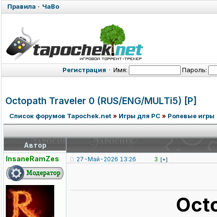
Правила
·
ЧаВо
Регистрация
·
Имя:
Пароль:
Octopath Traveler 0 (RUS/ENG/MUL
Ti5) [P]
Список форумов Tapochek.net
»
Игры для PC
»
Ролевые игры
Автор
InsaneRamZes
27-Май-2026 13:26
3
[+]
Octo