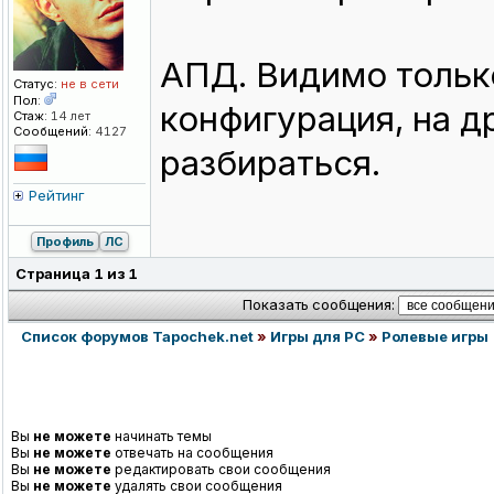
АПД. Видимо тольк
Статус:
не в сети
Пол:
конфигурация, на 
Стаж:
14 лет
Сообщений:
4127
разбираться.
Рейтинг
Профиль
ЛС
Страница
1
из
1
Показать сообщения:
Список форумов Tapochek.net
»
Игры для PC
»
Ролевые игры
Вы
не можете
начинать темы
Вы
не можете
отвечать на сообщения
Вы
не можете
редактировать свои сообщения
Вы
не можете
удалять свои сообщения