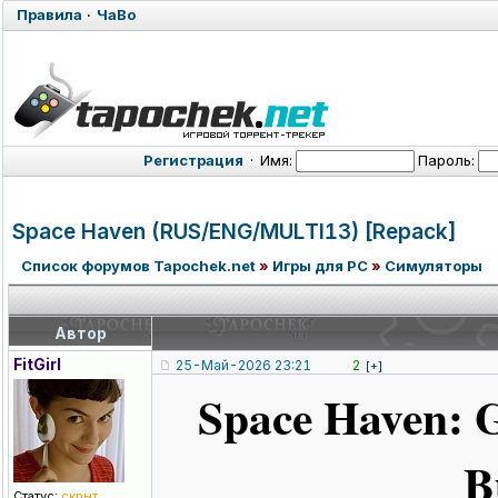
Правила
·
ЧаВо
Регистрация
·
Имя:
Пароль:
Space Haven (RUS/ENG/MUL
TI13) [Repack]
Список форумов Tapochek.net
»
Игры для PC
»
Симуляторы
Автор
FitGirl
25-Май-2026 23:21
2
[+]
Space Haven: 
B
Статус:
скрыт