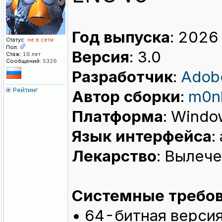
Год выпуска
: 2026
Статус:
не в сети
Пол:
Версия
: 3.0
Стаж:
16 лет
Сообщений:
5326
Разработчик
:
Adob
Рейтинг
Автор сборки
:
m0n
Платформа
: Windo
Язык интерфейса
:
Лекарство
: Вылеч
Системные требов
• 64-битная версия