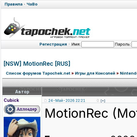
Правила
·
ЧаВо
Регистрация
·
Имя:
Пароль:
[NSW] MotionRec [RUS]
Список форумов Tapochek.net
»
Игры для Консолей
»
Nintend
Автор
Cubick
24-Май-2026 22:21
0
[+]
MotionRec (Mot