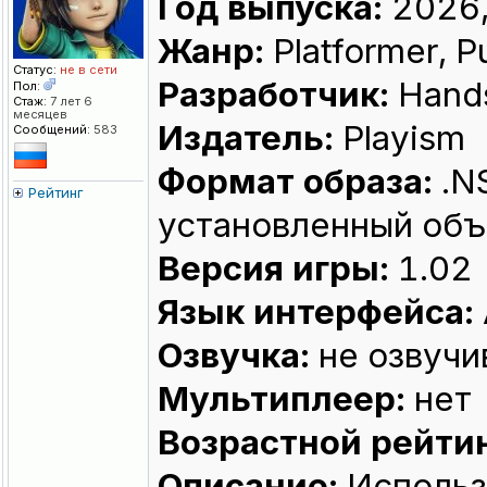
Год выпуска:
2026,
Жанр:
Platformer, P
Статус:
не в сети
Разработчик:
Hand
Пол:
Стаж:
7 лет 6
месяцев
Издатель:
Playism
Сообщений:
583
Формат образа:
.N
Рейтинг
установленный объ
Версия игры:
1.02
Язык интерфейса:
Озвучка:
не озвучи
Мультиплеер:
нет
Возрастной рейтин
Описание:
Использ