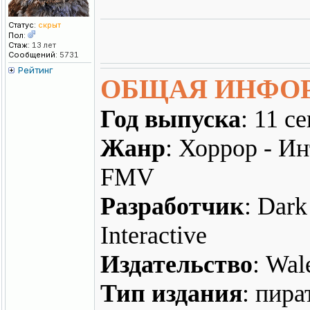
Статус:
скрыт
Пол:
Стаж:
13 лет
Сообщений:
5731
Рейтинг
ОБЩАЯ ИНФО
Год выпуска
: 11 с
Жанр
: Хоррор - И
FMV
Разработчик
: Dark
Interactive
Издательство
: Wal
Тип издания
: пира