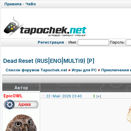
Правила
·
ЧаВо
Регистрация
·
Имя:
Пароль:
Dead Reset (RUS|ENG|MULTi9) [P]
Список форумов Tapochek.net
»
Игры для PC
»
Приключения 
Автор
EpicOWL
22-Май-2026 23:40
3
[+]