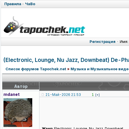
Правила
·
ЧаВо
Регистрация
·
Имя:
(Electronic,
Lounge, Nu Jazz, Downbeat) De-Pha
Список форумов Tapochek.net
»
Музыка и Музыкальное виде
Автор
mdanet
21-Май-2026 21:53
1
[+]
Жанр
: Electronic, Lounge, Nu Jazz, Downbeat