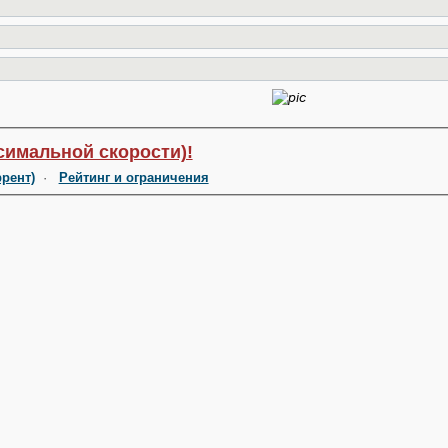
симальной скорости)!
ррент)
·
Рейтинг и ограничения