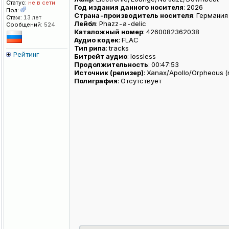
Статус:
не в сети
Год издания данного носителя
: 2026
Пол:
Страна-производитель носителя
: Германия
Стаж:
13 лет
Лейбл
: Phazz-a-delic
Сообщений:
524
Каталожный номер
: 4260082362038
Аудио кодек
: FLAC
Тип рипа
: tracks
Рейтинг
Битрейт аудио
: lossless
Продолжительность
: 00:47:53
Источник (релизер)
: Xanax/Apollo/Orpheous (
Полиграфия
: Отсутствует