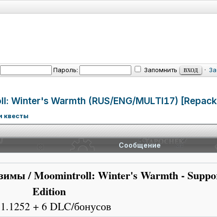
Пароль:
Запомнить
·
За
l:
Winter's Warmth (RUS/ENG/MUL
TI17) [Repack
и квесты
Сообщение
имы / Moomintroll: Winter's Warmth - Suppo
Edition
.1.1252 + 6 DLC/бонусов