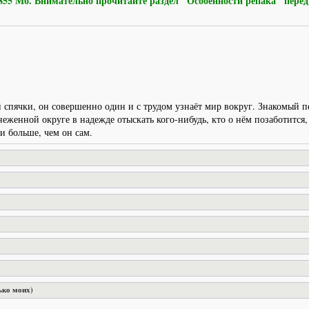
 Мб. Внимательно прочитайте раздел "Особенности репака" перед
спячки, он совершенно один и с трудом узнаёт мир вокруг. Знакомый 
неженной округе в надежде отыскать кого-нибудь, кто о нём позаботится,
и больше, чем он сам.
ько моих)