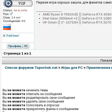
Первая игра хорошо зашла, для фанатов самое
_________________
Статус:
не в сети
Пол:
AMD Ryzen 9 7950X3D || GeForce RTX 4090 
Стаж:
14 лет
Intel Xeon 2699Av4 x2 || GeForce GTX 1080
Сообщений:
89
HP Omen || I7-10750H || GeForce RTX 2070 
Рейтинг
Профиль
ЛС
Страница
1
из
1
Показа
Список форумов Tapochek.net
»
Игры для PC
»
Приключения 
Вы
не можете
начинать темы
Вы
не можете
отвечать на сообщения
Вы
не можете
редактировать свои сообщения
Вы
не можете
удалять свои сообщения
Вы
не можете
голосовать в опросах
Вы
не можете
прикреплять файлы к сообщениям