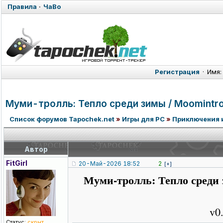
Правила
·
ЧаВо
Регистрация
·
Имя:
Муми-тролль: Тепло среди зимы / Moomintrol
Список форумов Tapochek.net
»
Игры для PC
»
Приключения 
Автор
FitGirl
20-Май-2026 18:52
2
[+]
Муми-тролль: Тепло среди з
v0
Статус:
скрыт