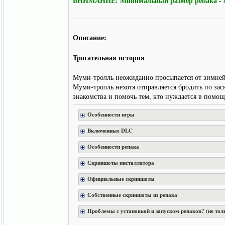
ВНИМАНИЕ! Минимальный размер репака - 855
Описание:
Трогательная история
Муми-тролль неожиданно просыпается от зимней 
Муми-тролль нехотя отправляется бродить по зас
знакомства и помочь тем, кто нуждается в помощ
Особенности игры
Включенные DLC
Особенности репака
Скриншоты инсталлятора
Официальные скриншоты
Собственные скриншоты из репака
Проблемы с установкой и запуском репаков? (не тол