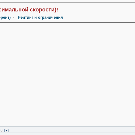
симальной скорости)!
ррент)
·
Рейтинг и ограничения
0
[+]