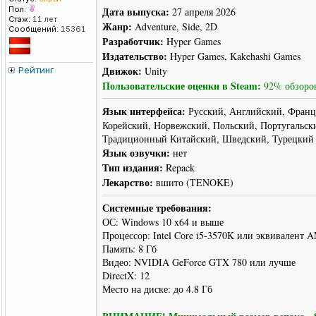
Пол:
Дата выпуска:
27 апреля 2026
Стаж:
11 лет
Жанр:
Adventure, Side, 2D
Сообщений:
15361
Разработчик:
Hyper Games
Издательство:
Hyper Games, Kakehashi Games
Движок:
Рейтинг
Unity
Пользовательские оценки в Steam:
92% обзоров
Язык интерфейса:
Русский, Английский, Франц
Корейский, Норвежский, Польский, Португальск
Традиционный Китайский, Шведский, Турецкий
Язык озвучки:
нет
Тип издания:
Repack
Лекарство:
вшито (TENOKE)
Системные требования:
ОС: Windows 10 x64 и выше
Процессор: Intel Core i5-3570K или эквивалент
Память: 8 Гб
Видео: NVIDIA GeForce GTX 780 или лучше
DirectX: 12
Место на диске: до 4.8 Гб