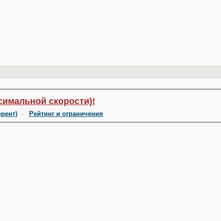
симальной скорости)!
ррент)
·
Рейтинг и ограничения