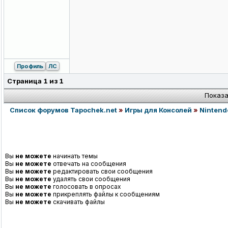
Профиль
ЛС
Страница
1
из
1
Показа
Список форумов Tapochek.net
»
Игры для Консолей
»
Nintend
Вы
не можете
начинать темы
Вы
не можете
отвечать на сообщения
Вы
не можете
редактировать свои сообщения
Вы
не можете
удалять свои сообщения
Вы
не можете
голосовать в опросах
Вы
не можете
прикреплять файлы к сообщениям
Вы
не можете
скачивать файлы