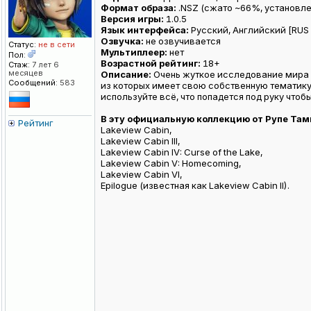
Формат образа:
.NSZ (сжато ~66%, установле
Версия игры:
1.0.5
Язык интерфейса:
Русский, Английский [RUS / 
Озвучка:
не озвучивается
Статус:
не в сети
Мультиплеер:
нет
Пол:
Возрастной рейтинг:
18+
Стаж:
7 лет 6
месяцев
Описание:
Очень жуткое исследование мира 
Сообщений:
583
из которых имеет свою собственную тематику
используйте всё, что попадется под руку чтоб
В эту официальную коллекцию от Рупе Там
Рейтинг
Lakeview Cabin,
Lakeview Cabin III,
Lakeview Cabin IV: Curse of the Lake,
Lakeview Cabin V: Homecoming,
Lakeview Cabin VI,
Epilogue (известная как Lakeview Cabin II).