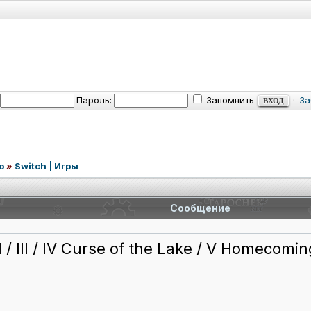
Пароль:
Запомнить
·
За
o
»
Switch | Игры
Сообщение
 / III / IV Curse of the Lake / V Homecomin