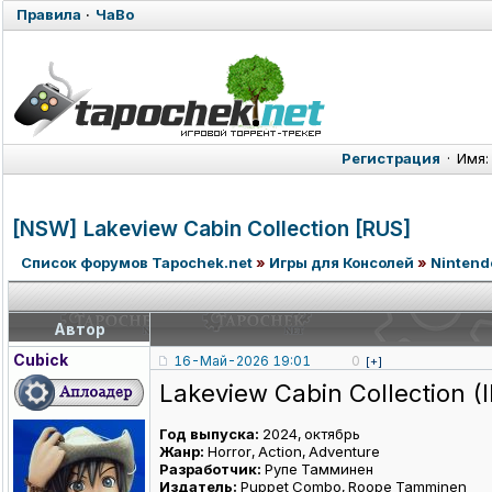
Правила
·
ЧаВо
Регистрация
·
Имя:
[NSW] Lakeview Cabin Collection [RUS]
Список форумов Tapochek.net
»
Игры для Консолей
»
Nintend
Автор
Cubick
16-Май-2026 19:01
0
[+]
Lakeview Cabin Collection (II
Год выпуска:
2024, октябрь
Жанр:
Horror, Action, Adventure
Разработчик:
Рупе Тамминен
Издатель:
Puppet Combo, Roope Tamminen