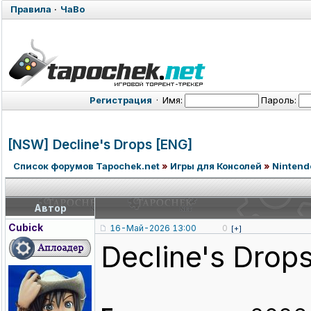
Правила
·
ЧаВо
Регистрация
·
Имя:
Пароль:
[NSW] Decline's Drops [ENG]
Список форумов Tapochek.net
»
Игры для Консолей
»
Nintend
Автор
Cubick
16-Май-2026 13:00
0
[+]
Decline's Drop