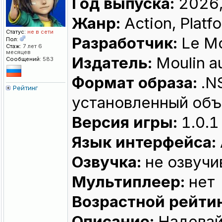
Год выпуска:
2026,
Жанр:
Action, Platf
Статус:
не в сети
Разработчик:
Le Mo
Пол:
Стаж:
7 лет 6
месяцев
Издатель:
Moulin au
Сообщений:
583
Формат образа:
.N
Рейтинг
установленный объ
Версия игры:
1.0.1
Язык интерфейса:
Озвучка:
не озвучи
Мультиплеер:
нет
Возрастной рейтин
Описание:
Надевайт