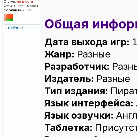
Статус:
не в сети
Стаж:
9 лет 1 месяц
Сообщений:
99
Общая инфор
Рейтинг
Дата выхода игр:
1
Жанр:
Разные
Разработчик:
Разн
Издатель:
Разные
Тип издания:
Пира
Язык интерфейса:
Язык озвучки:
Англ
Таблетка:
Присутст