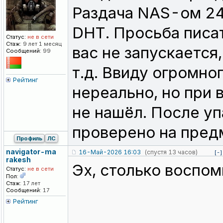
Раздача NAS-ом 24
DHT. Просьба писат
Статус:
не в сети
Стаж:
9 лет 1 месяц
вас не запускается
Сообщений:
99
т.д. Ввиду огромно
Рейтинг
нереально, но при
не нашёл. После уп
проверено на пред
Профиль
ЛС
navigator-ma
16-Май-2026 16:03
(спустя 13 часов)
[-]
rakesh
Эх, столько воспом
Статус:
не в сети
Пол:
Стаж:
17 лет
Сообщений:
17
Рейтинг