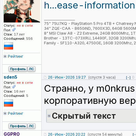
h...ease-information
_________________
75" 75U7KQ - PlayStation 5 Pro 4TB + Chatreey
Статус:
не в сети
34" ZQE-CAA - B650iND, 7600X3D, 64GB 5600M
Пол:
8" MSI Claw A8 - Z2 Extreme, 24GB 8000Mhz, 1
Стаж:
17 лет
Brother - 13TC-073XRU, 14490F, 32GB 3200Mh
Сообщений:
556
Family - SF110-A320, 4750GE, 16GB 3200Mhz,
Рейтинг
Профиль
ЛС
sden5
26-Июн-2026 19:27
(спустя 3 часа)
0
[-]
Статус:
не в сети
Странно, у m0nkrus
Пол:
Стаж:
16 лет
Сообщений:
5
корпоративную вер
Рейтинг
Cкрытый текст
Профиль
ЛС
GGPRO
26-Июн-2026 20:22
(спустя 54 минуты)
[-