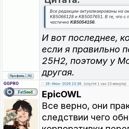
Все редакции актуализированы на ок
KB5066128 и KB5007651.
В те, что 
частично
KB5054156
.
И вот последнее, 
если я правильно 
25H2, поэтому у М
другая.
Профиль
ЛС
GGPRO
26-Июн-2026 23:36
(спустя 1 час 23 минуты)
EpicOWL
Все верно, они пра
следствии чего об
корпоративки перев