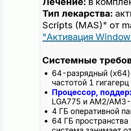
Лечение:
в компле
Тип лекарства:
акт
Scripts (MAS)" от m
"Активация Window
Системные требов
64-разрядный (x64)
частотой 1 гигагерц 
Процессор, подде
LGA775 и AM2/AM3-с
4 ГБ оперативной па
64 ГБ пространства 
система занимает от