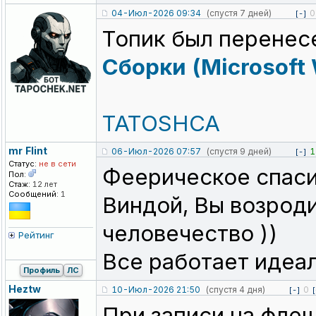
04-Июл-2026 09:34
(спустя 7 дней)
0
[-]
Топик был перенес
Сборки (Microsoft
TATOSHCA
mr Flint
06-Июл-2026 07:57
(спустя 9 дней)
1
[-]
Статус:
не в сети
Феерическое спасиб
Пол:
Стаж:
12 лет
Сообщений:
1
Виндой, Вы возрод
человечество ))
Рейтинг
Все работает идеал
Профиль
ЛС
Heztw
10-Июл-2026 21:50
(спустя 4 дня)
0
[-]
[
При записи на фле