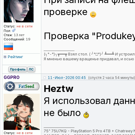
проверке
Статус:
не в сети
Пол:
Проверка "Produkey
Стаж:
13 лет
Сообщений:
19
_________________
(╮°-°)╮┳━━┳ Взял стол. ( ╯°□°)╯ ┻━━┻ И устрои
Рейтинг
Я мненью вашему вращенье придавал, и осью 
Профиль
ЛС
GGPRO
11-Июл-2026 00:45
(спустя 2 часа 54 минуты)
Heztw
Я использовал данн
не было
_________________
75" 75U7KQ - PlayStation 5 Pro 4TB + Chatreey
Статус:
не в сети