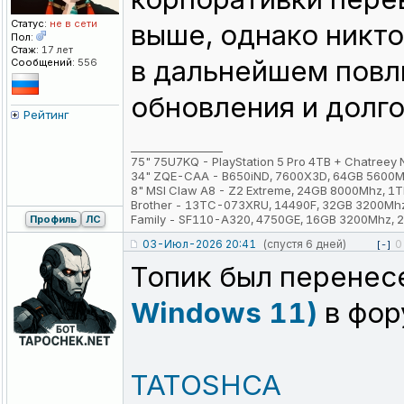
Статус:
не в сети
выше, однако никто
Пол:
Стаж:
17 лет
в дальнейшем повл
Сообщений:
556
обновления и дол
Рейтинг
_________________
75" 75U7KQ - PlayStation 5 Pro 4TB + Chatreey
34" ZQE-CAA - B650iND, 7600X3D, 64GB 5600M
8" MSI Claw A8 - Z2 Extreme, 24GB 8000Mhz, 1
Brother - 13TC-073XRU, 14490F, 32GB 3200Mh
Family - SF110-A320, 4750GE, 16GB 3200Mhz,
Профиль
ЛС
03-Июл-2026 20:41
(спустя 6 дней)
0
[-]
Топик был перенес
Windows 11)
в фо
TATOSHCA