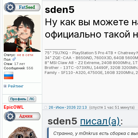
sden5
Ну как вы можете 
официально такой 
_________________
75" 75U7KQ - PlayStation 5 Pro 4TB + Chatreey
Статус:
не в сети
34" ZQE-CAA - B650iND, 7600X3D, 64GB 5600M
Пол:
8" MSI Claw A8 - Z2 Extreme, 24GB 8000Mhz, 1
Стаж:
17 лет
Brother - 13TC-073XRU, 14490F, 32GB 3200Mh
Сообщений:
556
Family - SF110-A320, 4750GE, 16GB 3200Mhz,
Рейтинг
Профиль
ЛС
EpicOWL
26-Июн-2026 22:13
(спустя 1 час 51 минута)
sden5
писал(а)
:
Странно, у m0nkrus есть сборка с в