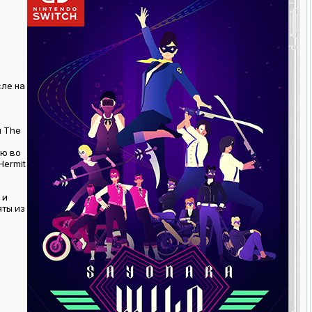
сле на
и The
ию во
Hermit
 и
яты из