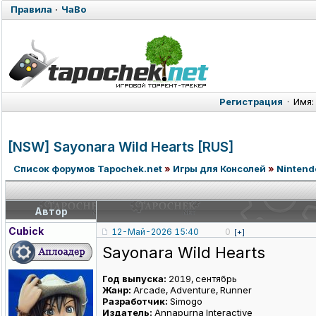
Правила
·
ЧаВо
Регистрация
·
Имя:
[NSW] Sayonara Wild Hearts [RUS]
Список форумов Tapochek.net
»
Игры для Консолей
»
Nintend
Автор
Cubick
12-Май-2026 15:40
0
[+]
Sayonara Wild Hearts
Год выпуска:
2019, сентябрь
Жанр:
Arcade, Adventure, Runner
Разработчик:
Simogo
Издатель:
Annapurna Interactive