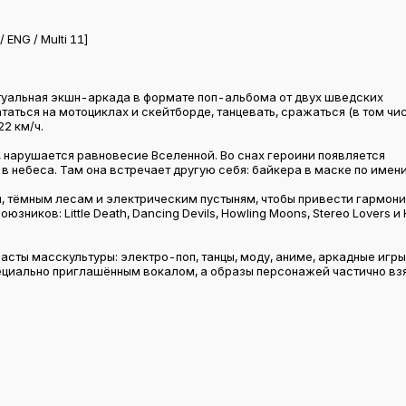
 ENG / Multi 11]
птуальная экшн-аркада в формате поп-альбома от двух шведских
таться на мотоциклах и скейтборде, танцевать, сражаться (в том чи
22 км/ч.
, нарушается равновесие Вселенной. Во снах героини появляется
 в небеса. Там она встречает другую себя: байкера в маске по имен
, тёмным лесам и электрическим пустыням, чтобы привести гармон
ников: Little Death, Dancing Devils, Howling Moons, Stereo Lovers и 
асты масскультуры: электро-поп, танцы, моду, аниме, аркадные игры
пециально приглашённым вокалом, а образы персонажей частично вз