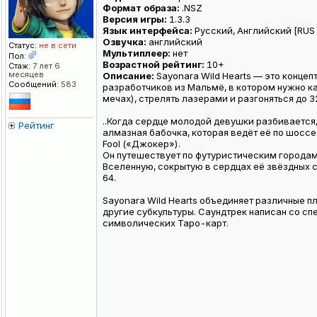
Формат образа:
.NSZ
Версия игры:
1.3.3
Язык интерфейса:
Русский, Английский [RUS /
Озвучка:
английский
Статус:
не в сети
Мультиплеер:
нет
Пол:
Возрастной рейтинг:
10+
Стаж:
7 лет 6
месяцев
Описание:
Sayonara Wild Hearts — это конце
Сообщений:
583
разработчиков из Мальмё, в котором нужно ка
мечах), стрелять лазерами и разгоняться до 3
..Когда сердце молодой девушки разбивается
Рейтинг
алмазная бабочка, которая ведёт её по шоссе
Fool («Джокер»).
Он путешествует по футуристическим городам
Вселенную, сокрытую в сердцах её звёздных союз
64.
Sayonara Wild Hearts объединяет различные пл
другие субкультуры. Саундтрек написан со с
символических Таро-карт.