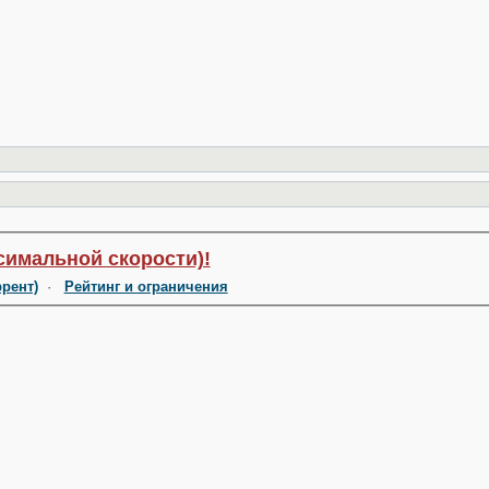
симальной скорости)!
ррент)
·
Рейтинг и ограничения