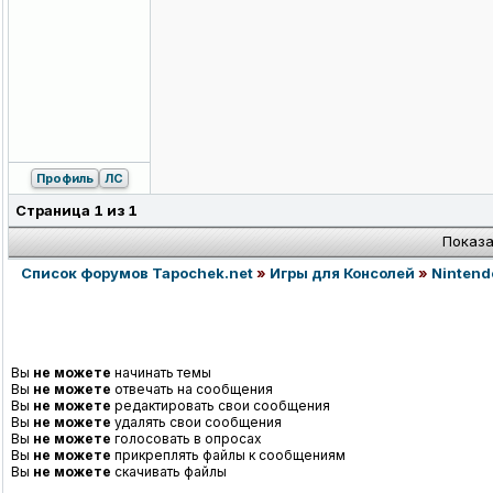
Профиль
ЛС
Страница
1
из
1
Показа
Список форумов Tapochek.net
»
Игры для Консолей
»
Nintend
Вы
не можете
начинать темы
Вы
не можете
отвечать на сообщения
Вы
не можете
редактировать свои сообщения
Вы
не можете
удалять свои сообщения
Вы
не можете
голосовать в опросах
Вы
не можете
прикреплять файлы к сообщениям
Вы
не можете
скачивать файлы