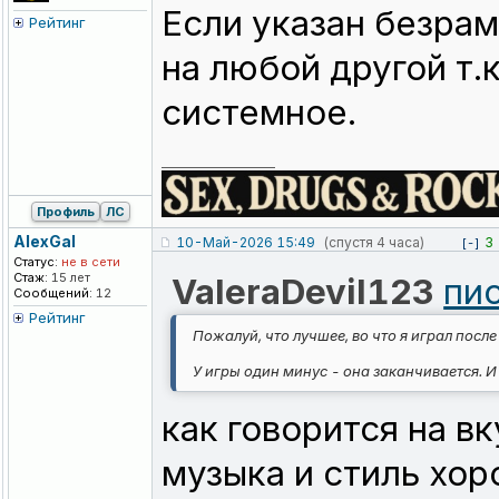
Если указан безра
Рейтинг
на любой другой т.
системное.
_________________
Профиль
ЛС
AlexGal
10-Май-2026 15:49
(спустя 4 часа)
3
[-]
Статус:
не в сети
Стаж:
15 лет
ValeraDevil123
пис
Сообщений:
12
Рейтинг
Пожалуй, что лучшее, во что я играл посл
У игры один минус - она заканчивается. И
как говорится на вку
музыка и стиль хор