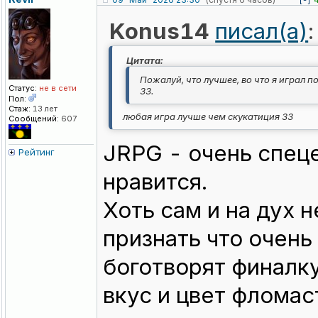
[-]
Konus14
писал(а)
:
Цитата:
Пожалуй, что лучшее, во что я играл 
Статус:
не в сети
33.
Пол:
Стаж:
13 лет
любая игра лучше чем скукатиция 33
Сообщений:
607
JRPG - очень спец
Рейтинг
нравится.
Хоть сам и на дух 
признать что очень
боготворят финалку
вкус и цвет фломас