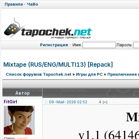
Правила
·
ЧаВо
Регистрация
·
Имя:
Пароль:
Mixtape (RUS/ENG/MUL
TI13) [Repack]
Список форумов Tapochek.net
»
Игры для PC
»
Приключения 
Автор
FitGirl
09-Май-2026 02:52
4
[+]
M
v1.1 (6414
Статус:
скрыт