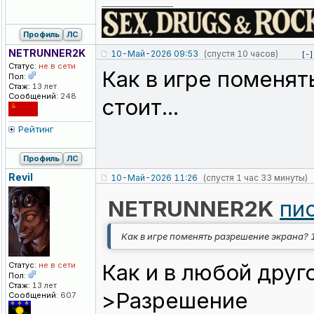
_________________
Профиль
ЛС
NETRUNNER2K
10-Май-2026 09:53
(спустя 10 часов)
[-]
Статус:
не в сети
Как в игре поменя
Пол:
Стаж:
13 лет
Сообщений:
248
стоит...
Рейтинг
Профиль
ЛС
Revil
10-Май-2026 11:26
(спустя 1 час 33 минуты)
NETRUNNER2K
пи
Как в игре поменять разрешение экрана? 1
Как и в любой друг
Статус:
не в сети
Пол:
Стаж:
13 лет
>Разрешение
Сообщений:
607