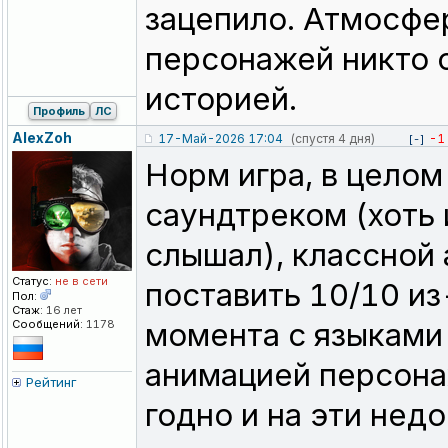
зацепило. Атмосфер
персонажей никто 
историей.
Профиль
ЛС
AlexZoh
17-Май-2026 17:04
(спустя 4 дня)
-1
[-]
Норм игра, в целом
саундтреком (хоть 
слышал), классной 
Статус:
не в сети
поставить 10/10 из
Пол:
Стаж:
16 лет
момента с языками 
Сообщений:
1178
анимацией персонаж
Рейтинг
годно и на эти нед