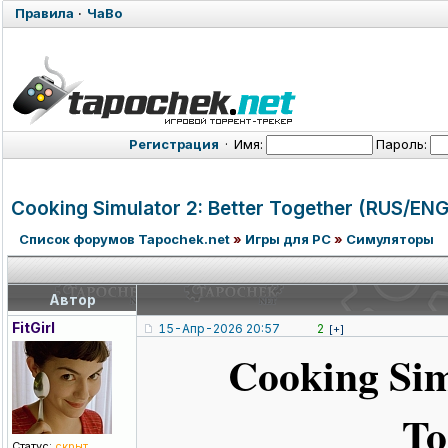
Правила
·
ЧаВо
Регистрация
·
Имя:
Пароль:
Cooking Simulator 2: Better Together (RUS/EN
Список форумов Tapochek.net
»
Игры для PC
»
Симуляторы
Автор
FitGirl
15-Апр-2026 20:57
2
[+]
Cooking Sim
To
Статус:
скрыт