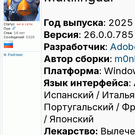
Год выпуска
: 2025
Статус:
не в сети
Пол:
Версия
: 26.0.0.785
Стаж:
16 лет
Сообщений:
5326
Разработчик
:
Adob
Рейтинг
Автор сборки
:
m0n
Платформа
: Windo
Язык интерфейса
:
Испанский / Италья
Португальский / Ф
/ Японский
Лекарство:
Вылече