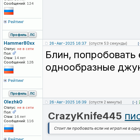
Сообщений:
124
Рейтинг
Профиль
ЛС
Hammer80xx
26-Авг-2025 16:37
(спустя 53 секунды)
[
Статус:
не в сети
Блин, попробовать 
Пол:
Стаж:
14 лет
Сообщений:
128
однообразные джун
Рейтинг
Профиль
ЛС
OlezhkO
26-Авг-2025 16:39
(спустя 2 минуты)
[-]
Статус:
не в сети
Пол:
CrazyKnife445
пи
Стаж:
16 лет
Сообщений:
116
Стоит ли пробовать если не играл не в одн
Рейтинг