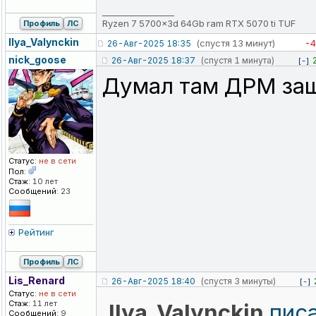
_________________
Ryzen 7 5700x3d 64Gb ram RTX 5070 ti TUF
Профиль
ЛС
Ilya_Valynck
in
(спустя 13 минут)
-4
26-Авг-2025 18:35
nick_goose
26-Авг-2025 18:37
(спустя 1 минута)
[-]
Думал там ДРМ защ
Статус:
не в сети
Пол:
Стаж:
10 лет
Сообщений:
23
Рейтинг
Профиль
ЛС
Lis_Renard
26-Авг-2025 18:40
(спустя 3 минуты)
[-]
Статус:
не в сети
Стаж:
11 лет
Ilya_Valynckin
писа
Сообщений:
9