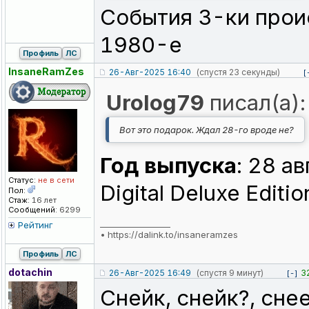
События 3-ки прои
1980-е
Профиль
ЛС
InsaneRamZes
26-Авг-2025 16:40
(спустя 23 секунды)
[
Urolog79
писал(а):
Вот это подарок. Ждал 28-го вроде не?
Год выпуска
: 28 а
Статус:
не в сети
Digital Deluxe Editio
Пол:
Стаж:
16 лет
Сообщений:
6299
_________________
Рейтинг
•
https://dalink.to/insaneramzes
Профиль
ЛС
dotachin
26-Авг-2025 16:49
(спустя 9 минут)
3
[-]
Снейк, снейк?, сне