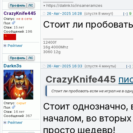
_________________
•
https://dalink.to/insaneramzes
Профиль
ЛС
CrazyKnife44
5
26-Авг-2025 16:28
(спустя 8 минут)
9
[-]
Статус:
не в сети
Стоит ли пробовать
Пол:
Стаж:
15 лет
Сообщений:
198
_________________
12400f
Рейтинг
16g 4000Mhz
3060 12g
Профиль
ЛС
Darkn3s
26-Авг-2025 16:33
(спустя 4 минуты)
[-]
CrazyKnife445
пи
Стоит ли пробовать если не играл не в одн
Стоит однозначно, 
Статус:
скрыт
Пол:
Стаж:
16 лет
началом, во вторых
Сообщений:
367
Рейтинг
просто шедевр!