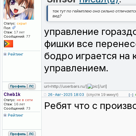
так тут по геймплею она сильно отличается
вид?
Статус:
скрыт
Пол:
управление горазд
Стаж:
17 лет
Сообщений:
77
фишки все перенес
бодро играется на
Рейтинг
управлением.
_________________
url=http://userbars.ru/]
[/url]
Профиль
ЛС
Cheb1k
26-Авг-2025 18:03
(спустя 19 минут)
[-]
Статус:
не в сети
Ребят что с произ
Стаж:
16 лет
Сообщений:
73
Рейтинг
Профиль
ЛС