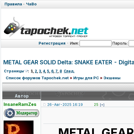
Правила
·
ЧаВо
Регистрация
·
Имя:
Пароль:
METAL GEAR SOLID Delta: SNAKE EATER - Digita
Страницы
:
1
,
2
,
3
,
4
,
5
,
6
,
7
,
8
След.
Список форумов Tapochek.net
»
Игры для PC
»
Экшены
Автор
InsaneRamZes
26-Авг-2025 16:19
25
[+]
METAL GEAR