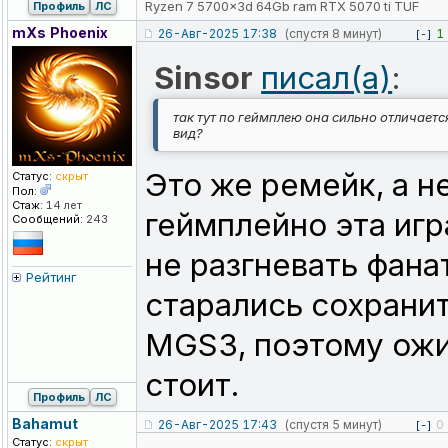
Ryzen 7 5700x3d 64Gb ram RTX 5070 ti TUF
Профиль
ЛС
mXs Phoenix
26-Авг-2025 17:38
(спустя 8 минут)
1
[-]
Sinsor
писал(а)
:
так тут по геймплею она сильно отличается
вид?
Это же ремейк, а н
Статус:
скрыт
Пол:
Стаж:
14 лет
геймплейно эта игр
Сообщений:
243
не разгневать фана
Рейтинг
старались сохрани
MGS3, поэтому ожи
стоит.
Профиль
ЛС
Bahamut
26-Авг-2025 17:43
(спустя 5 минут)
0
[-]
Статус:
скрыт