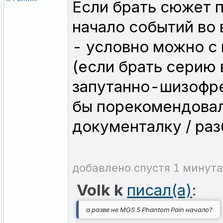
Если брать сюжет п
начало событий во 
- условно можно с 
(если брать серию
запутанно-шизофрен
бы порекомендова
документалку / раз
добавлено спустя 1 минута
Volk k
писал(а)
:
а разве не MGS 5 Phantom Pain начало?