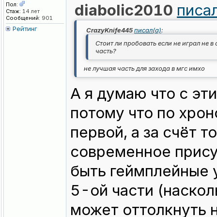
Пол:
diabolic2010
писал
Стаж:
14 лет
Сообщений:
901
Рейтинг
CrazyKnife445
писал(а)
:
Стоит ли пробовать если не играл не в
часть?
не лучшая часть для захода в мгс имхо
А я думаю что с эт
потому что по хрон
первой, а за счёт т
современное прису
быть геймплейные 
5-ой части (наскол
может оттолкнуть н