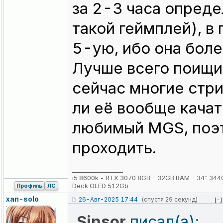
за 2-3 часа опред
такой геймплей), в
5-ую, ибо она бол
Лучше всего поищи
сейчас многие стри
ли её вообще качат
любимый MGS, поэт
проходить.
_________________
i5 8600k - RTX 3070 8GB - 32GB RAM - 34" 3440х
Deck OLED 512Gb
Профиль
ЛС
xan-solo
26-Авг-2025 17:44
(спустя 29 секунд)
[-]
Sinsor
писал(а)
: