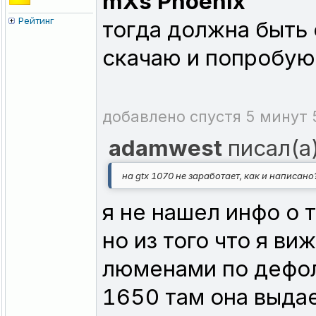
mXs Phoenix
Рейтинг
тогда должна быть 
скачаю и попробую
добавлено спустя 5 минут 
adamwest
писал(а)
на gtx 1070 не заработает, как и написано
я не нашел инфо о 
но из того что я ви
люменами по дефолт
1650 там она выдае