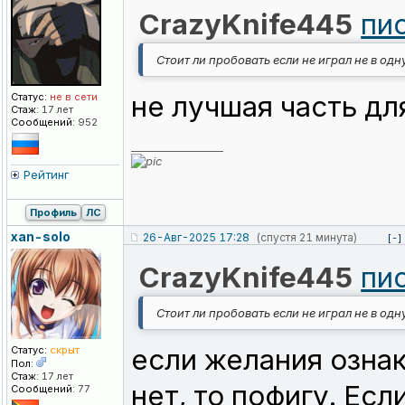
CrazyKnife445
пи
Стоит ли пробовать если не играл не в одн
не лучшая часть дл
Статус:
не в сети
Стаж:
17 лет
Сообщений:
952
_________________
Рейтинг
Профиль
ЛС
xan-solo
26-Авг-2025 17:28
(спустя 21 минута)
[-]
CrazyKnife445
пи
Стоит ли пробовать если не играл не в одн
если желания озна
Статус:
скрыт
Пол:
Стаж:
17 лет
нет, то пофигу. Ес
Сообщений:
77