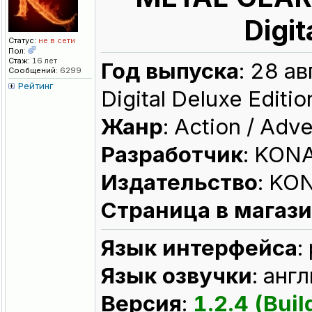
Digit
Статус:
не в сети
Пол:
Стаж:
16 лет
Год выпуска
: 28 а
Сообщений:
6299
Рейтинг
Digital Deluxe Editio
Жанр
: Action / Adv
Разработчик
: KON
Издательство
: KO
Страница в магаз
Язык интерфейса
:
Язык озвучки
: анг
Версия
:
1.2.4 (Bui