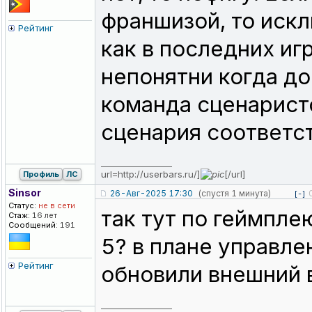
франшизой, то искл
Рейтинг
как в последних иг
непонятни когда до
команда сценарист
сценария соответст
_________________
url=http://userbars.ru/]
[/url]
Профиль
ЛС
Sinsor
26-Авг-2025 17:30
(спустя 1 минута)
[-]
Статус:
не в сети
так тут по геймпле
Стаж:
16 лет
Сообщений:
191
5? в плане управлен
Рейтинг
обновили внешний 
_________________