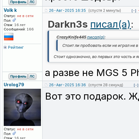
Профиль
ЛС
Volk k
26-Авг-2025 16:35
(спустя 2 минуты)
[-]
Статус:
не в сети
Пол:
Darkn3s
писал(а)
:
Стаж:
16 лет
Сообщений:
166
CrazyKnife445
писал(а)
:
Стоит ли пробовать если не играл не в
Рейтинг
Стоит однозначно, во первых эта часть и 
а разве не MGS 5 P
Профиль
ЛС
Urolog79
26-Авг-2025 16:36
(спустя 28 секунд)
[-]
Вот это подарок. Ж
Статус:
не в сети
Пол:
Стаж:
16 лет