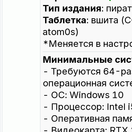
Тип издания
: пира
Таблeтка
: вшита (
atom0s)
*Меняется в настр
Минимальные сис
- Требуются 64-ра
операционная сист
- ОС: Windows 10
- Процессор: Intel
- Оперативная памя
- Видеокарта: RTX 