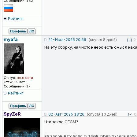
Сообщений:
162
Рейтинг
Профиль
ЛС
myafa
22-Июл-2025 20:56
(спустя 8 дней)
0
[-]
На эту сборку, на чистое небо есть смысл нак
Статус:
не в сети
Стаж:
15 лет
Сообщений:
17
Рейтинг
Профиль
ЛС
SpyZeR
02-Авг-2025 18:26
(спустя 10 дней)
0
[-]
Что такое ОГСМ?
_________________
R5 7500F; RTX 5060 Ti 16GB; DDR5 2x16ГБ 6000