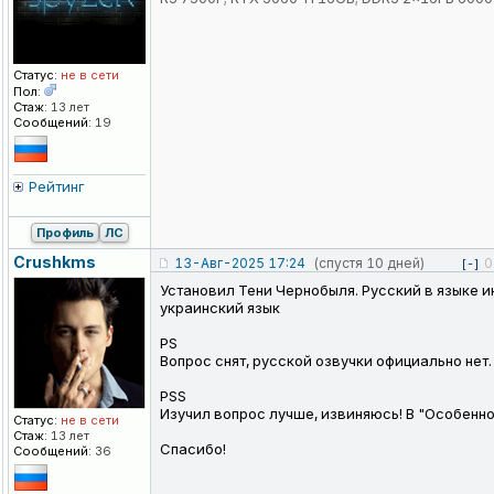
Статус:
не в сети
Пол:
Стаж:
13 лет
Сообщений:
19
Рейтинг
Профиль
ЛС
Crushkms
13-Авг-2025 17:24
(спустя 10 дней)
0
[-]
Установил Тени Чернобыля. Русский в языке ин
украинский язык
PS
Вопрос снят, русской озвучки официально нет
PSS
Изучил вопрос лучше, извиняюсь! В "Особенн
Статус:
не в сети
Стаж:
13 лет
Спасибо!
Сообщений:
36