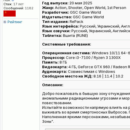
Пол:
Год выпуска:
20 мая 2025
Стаж:
17 лет
Жанр:
Action, Shooter, Open World, 1st Person
Сообщений:
1182
Разработчик:
GSC Game World
Издательство:
GSC Game World
Тип издания:
RePack
Рейтинг
Язык интерфейса:
Русский, Украинский, Анг
Язык озвучки:
Русский, Украинский, Английск
Таблетка:
Вшита (RUNE)
Системные требования:
Операционная система:
Windows 10/11 64-б
Процессор:
Core i3-7100 / Ryzen 3 1300X
Память:
8 ГБ
Видеокарта:
4 ГБ, GeForce GTX 960 / Radeon 
Аудиокарта:
Совместимая с Windows
Свободное место на ЖД:
8.16 | 11.4 | 10.2
Описание:
Добро пожаловать в бывшую зону отчуждения 
аномальными радиационными угрозами и мор
повествовании.
Испытайте возможности напрямую влиять на р
выживать во время смертоносных Выбросов. П
Наполненная яркими персонажами, незабывае
Зоны".