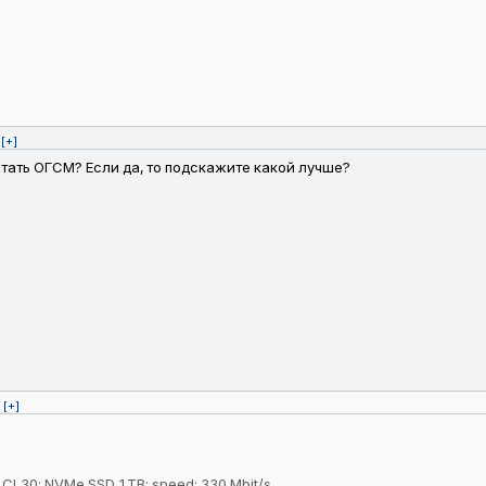
[+]
атать ОГСМ? Если да, то подскажите какой лучше?
[+]
 CL30; NVMe SSD 1TB; speed: 330 Mbit/s