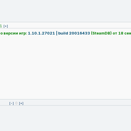
1
[+]
о версии игр:
1.10.1.27021 | build 20016433
(SteamDB) от 18 се
0
[-]
[+]