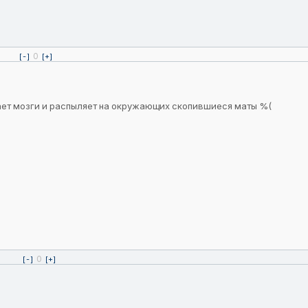
0
[-]
[+]
ает мозги и распыляет на окружающих скопившиеся маты %(
0
[-]
[+]