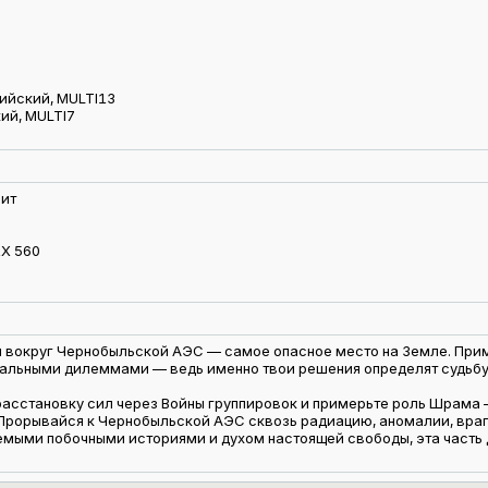
лийский, MULTI13
ий, MULTI7
ит
RX 560
вокруг Чернобыльской АЭС — самое опасное место на Земле. Приме
альными дилеммами — ведь именно твои решения определят судьбу
асстановку сил через Войны группировок и примерьте роль Шрама 
рорывайся к Чернобыльской АЭС сквозь радиацию, аномалии, враго
мыми побочными историями и духом настоящей свободы, эта часть