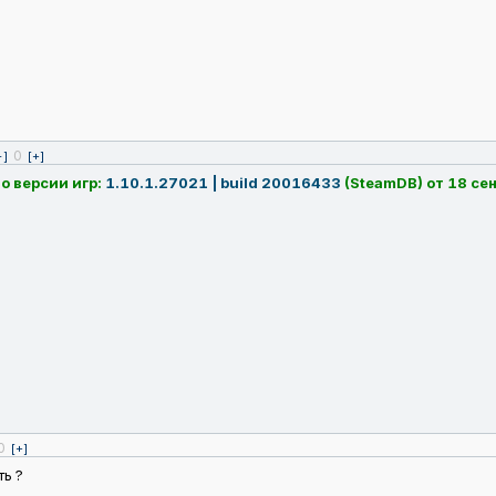
0
-]
[+]
о версии игр:
1.10.1.27021 | build 20016433
(SteamDB) от 18 се
0
[+]
ть ?