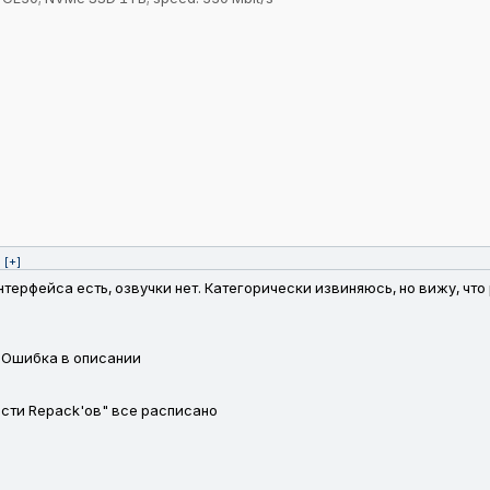
[+]
терфейса есть, озвучки нет. Категорически извиняюсь, но вижу, что р
. Ошибка в описании
ости Repack'ов" все расписано