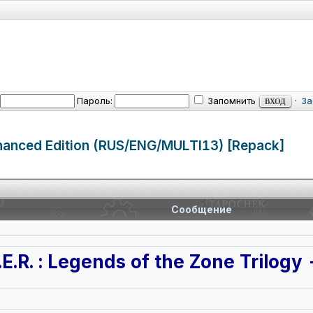
Пароль:
Запомнить
·
За
Enhanced Edition (RUS/ENG/MUL
TI13) [Repack]
Сообщение
K.E.R. : Legends of the Zone Trilog