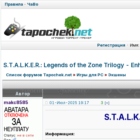
Правила
·
ЧаВо
Регистрация
·
Имя:
S.T.A.L.K.E.
R.: Legends of the Zone Trilogy - 
Список форумов Tapochek.net
»
Игры для PC
»
Экшены
Автор
makc8585
01-Июл-2025 19:17
3
[+]
S.T.A.L.
Информация:
Статус:
не в сети