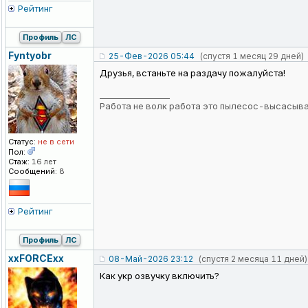
Рейтинг
Профиль
ЛС
Fyntyobr
25-Фев-2026 05:44
(спустя 1 месяц 29 дней)
Друзья, встаньте на раздачу пожалуйста!
_________________
Работа не волк работа это пылесос-высасыв
Статус:
не в сети
Пол:
Стаж:
16 лет
Сообщений:
8
Рейтинг
Профиль
ЛС
xxFORCExx
08-Май-2026 23:12
(спустя 2 месяца 11 дней)
Как укр озвучку включить?