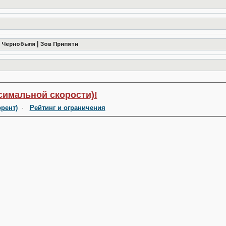
 Чернобыля | Зов Припяти
симальной скорости)!
ррент)
·
Рейтинг и ограничения