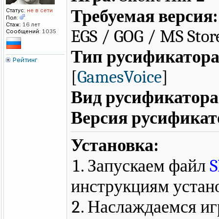
Требуемая версия:
Статус:
не в сети
Пол:
Стаж:
16 лет
EGS / GOG / MS Stor
Сообщений:
1035
Тип русификатора
Рейтинг
[
GamesVoice
]
Вид русификатора
Версия русификат
Установка:
1. Запускаем файл
S
инструкциям устан
2. Наслаждаемся и