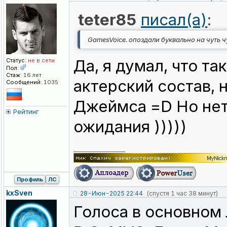
teter85
писал(а)
:
GamesVoice. опоздали буквально на чуть ч
Да, я думал, что т
Статус:
не в сети
Пол:
Стаж:
16 лет
актерский состав, 
Сообщений:
1035
Джеймса =D Но нет
Рейтинг
ожидания )))))
_________________
Профиль
ЛС
kxSven
28-Июн-2025 22:44
(спустя 1 час 38 минут)
Голоса в основном