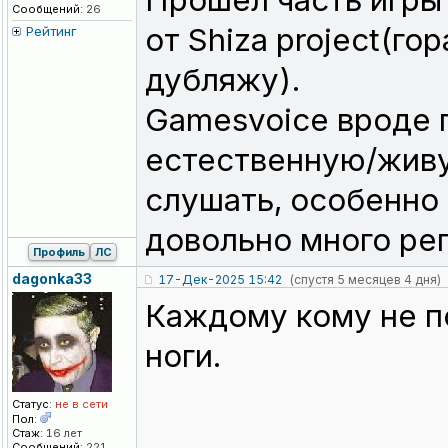
Прошел часть игры 
Сообщений:
26
от Shiza project(г
Рейтинг
дубляжу).
Gamesvoice вроде 
естественную/живу
слушать, особенно
довольно много реп
Профиль
ЛС
dagonka33
17-Дек-2025 15:42
(спустя 5 месяцев 4 дня)
Каждому кому не п
ноги.
Статус:
не в сети
Пол:
Стаж:
16 лет
Сообщений:
221