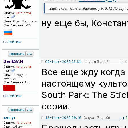
Единственно, что Эденька у R.G. MVO звуч
Статус:
не в сети
Пол:
ну еще бы, Констан
Стаж:
8 лет 2 месяца
Сообщений:
865
Рейтинг
Профиль
ЛС
SerikSAN
05-Июл-2025 23:31
(спустя 5 дней)
0
[-]
Статус:
не в сети
Все еще жду когда
Пол:
Стаж:
4 года 4
месяца
настоящему культо
Сообщений:
13
South Park: The Sti
Рейтинг
серии.
Профиль
ЛС
seriyr
13-Июл-2025 09:16
(спустя 7 дней)
2
[-]
Статус:
не в сети
Стаж:
16 лет