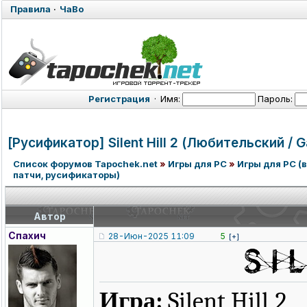
Правила
·
ЧаВо
Регистрация
·
Имя:
Пароль:
[Русификатор] Silent Hill 2 (Любительский / 
Список форумов Tapochek.net
»
Игры для PC
»
Игры для PC (в
патчи, русификаторы)
Автор
Спахич
28-Июн-2025 11:09
5
[+]
Игра:
Silent Hill 2