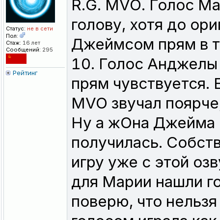
R.G. MVO. Голос Ма
голову, хотя до ори
Статус:
не в сети
Пол:
Джеймсом прям в то
Стаж:
16 лет
Сообщений:
295
10. Голос Анджелы
Рейтинг
прям чувствуется. 
MVO звучал поярче,
Ну а жОна Джейма 
получилась. Собст
игру уже с этой озв
для Марии нашли го
поверю, что нельзя