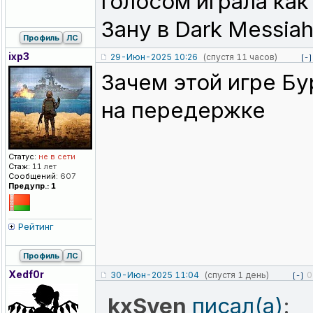
голосом играла как
Зану в Dark Messiah
Профиль
ЛС
ixp3
29-Июн-2025 10:26
(спустя 11 часов)
[-]
Зачем этой игре Бу
на передержке
Статус:
не в сети
Стаж:
11 лет
Сообщений:
607
Предупр.: 1
Рейтинг
Профиль
ЛС
Xedf0r
30-Июн-2025 11:04
(спустя 1 день)
0
[-]
kxSven
писал(а)
: