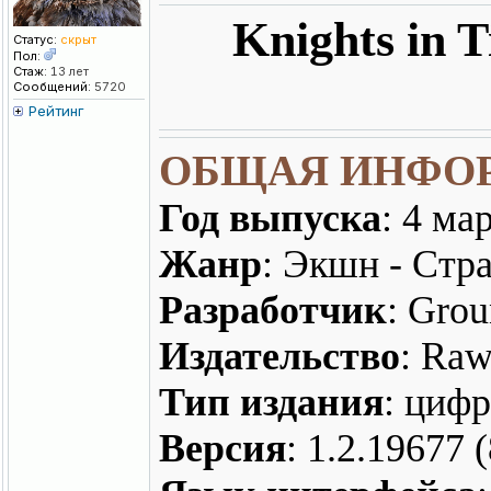
Knights in T
Статус:
скрыт
Пол:
Стаж:
13 лет
Сообщений:
5720
Рейтинг
ОБЩАЯ ИНФО
Год выпуска
: 4 ма
Жанр
: Экшн - Стра
Разработчик
: Grou
Издательство
: Raw
Тип издания
: цифр
Версия
: 1.2.19677 