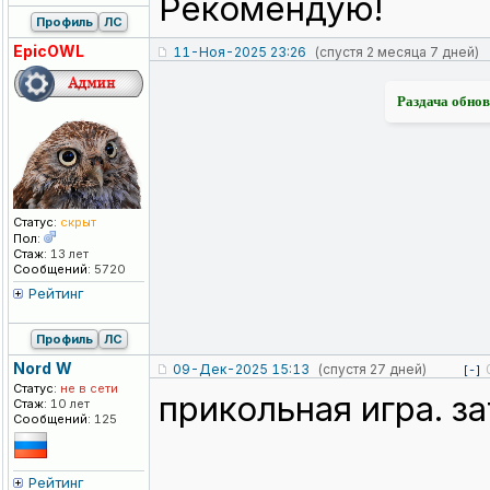
Рекомендую!
Профиль
ЛС
EpicOWL
11-Ноя-2025 23:26
(спустя 2 месяца 7 дней)
Раздача обнов
Статус:
скрыт
Пол:
Стаж:
13 лет
Сообщений:
5720
Рейтинг
Профиль
ЛС
Nord W
09-Дек-2025 15:13
(спустя 27 дней)
[-]
Статус:
не в сети
прикольная игра. з
Стаж:
10 лет
Сообщений:
125
Рейтинг