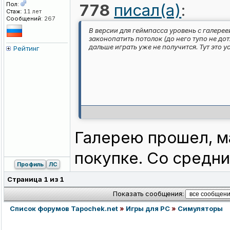
Пол:
778
писал(а)
:
Стаж:
11 лет
Сообщений:
267
В версии для геймпасса уровень с галереей
законопатить потолок (до него тупо не до
дальше играть уже не получится. Тут это 
Рейтинг
Галерею прошел, м
покупке. Со средни
Профиль
ЛС
Страница
1
из
1
Показать сообщения:
Список форумов Tapochek.net
»
Игры для PC
»
Симуляторы