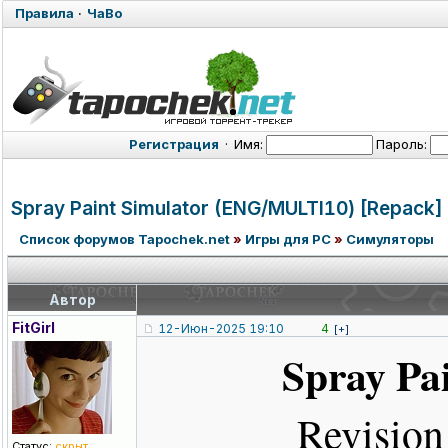
Правила
·
ЧаВо
Регистрация
·
Имя:
Пароль:
Spray Paint Simulator (ENG/MULTI10
) [Repack]
Список форумов Tapochek.net
»
Игры для PC
»
Симуляторы
Автор
FitGirl
12-Июн-2025 19:10
4
[+]
Spray Pa
Revisio
Статус:
скрыт