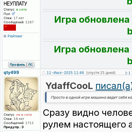
b
Статус:
в сети
Пол:
Игра обновлена 
Стаж:
17 лет
Сообщений:
1187
b
Рейтинг
Игра обновлена 
b
Профиль
ЛС
qty499
11-Июл-2025 11:46
(спустя 25 дней)
[-]
YdaffCooL
писал(а
Просто в одной игре машина ведет себя 
Сразу видно челове
Статус:
не в сети
Стаж:
16 лет
рулем настоящего 
Сообщений:
1712
Предупр.: 3