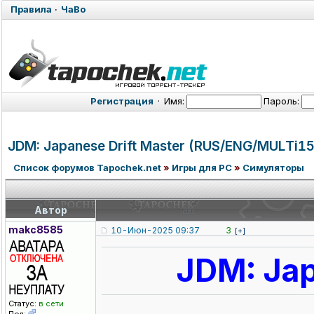
Правила
·
ЧаВо
Регистрация
·
Имя:
Пароль:
JDM: Japanese Drift Master (RUS/ENG/MUL
Ti15
Список форумов Tapochek.net
»
Игры для PC
»
Симуляторы
Автор
makc8585
10-Июн-2025 09:37
3
[+]
JDM: Jap
Статус:
в сети