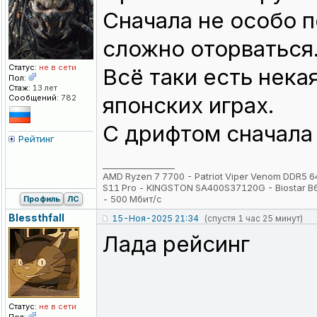
Сначала не особо п
сложно оторваться
Статус:
не в сети
Всё таки есть нека
Пол:
Стаж:
13 лет
японских играх.
Сообщений:
782
С дрифтом сначала
Рейтинг
_________________
AMD Ryzen 7 7700 - Patriot Viper Venom DDR5
S11 Pro - KINGSTON SA400S37120G - Biostar 
- 500 Мбит/с
Профиль
ЛС
Blessthfall
15-Ноя-2025 21:34
(спустя 1 час 25 минут)
Лада рейсинг
Статус:
не в сети