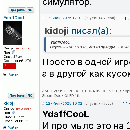
симулятор.
Профиль
ЛС
YdaffCooL
12-Июн-2025 12:01
(спустя 14 часов)
[-]
kidoji
писал(а)
:
YdaffCooL
Вкусовщина. Что то, что то аркады. Это же
Статус:
не в сети
Пол:
Стаж:
17 лет
Просто в одной игр
Сообщений:
276
а в другой как кусо
Рейтинг
_________________
AMD Ryzen 7 5700X3D, DDR4 3200 - 2x16, Sapp
Steam Deck OLED 1tb
Профиль
ЛС
kidoji
12-Июн-2025 19:02
(спустя 7 часов)
[-]
Статус:
не в сети
YdaffCooL
Пол:
Стаж:
16 лет
Сообщений:
71
И про мыло это на 
Рейтинг