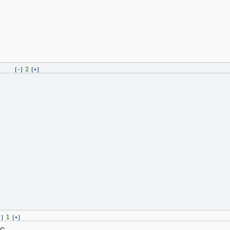
2
[-]
[+]
в
1
-]
[+]
LC