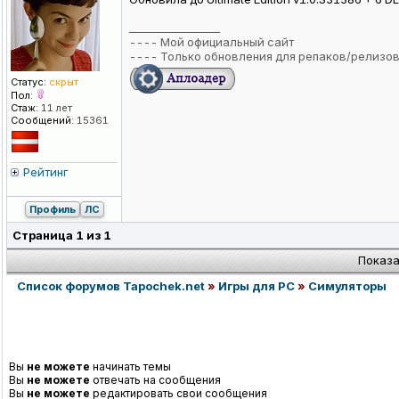
_________________
----
Мой официальный сайт
----
Только обновления для репаков/релизо
Статус:
скрыт
Пол:
Стаж:
11 лет
Сообщений:
15361
Рейтинг
Профиль
ЛС
Страница
1
из
1
Показа
Список форумов Tapochek.net
»
Игры для PC
»
Симуляторы
Вы
не можете
начинать темы
Вы
не можете
отвечать на сообщения
Вы
не можете
редактировать свои сообщения