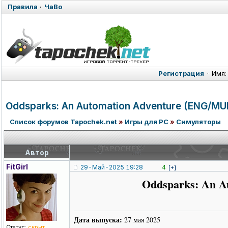
Правила
·
ЧаВо
Регистрация
·
Имя:
Oddsparks: An Automation Adventure (ENG/MU
Список форумов Tapochek.net
»
Игры для PC
»
Симуляторы
Автор
FitGirl
29-Май-2025 19:28
4
[+]
Oddsparks: An Au
Дата выпуска:
27 мая 2025
Статус:
скрыт