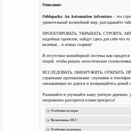
Описание:
Oddsparks: An Automation Adventure
– это стра
удивительный волшебный мир, разгадывайте тайн
ПРОЕКТИРОВАТЬ, УКРАШАТЬ, СТРОИТЬ, АВТОМАТИ
подобных проектов, найдут здесь для себя что-т
включая... и новых спарков!
В отсутствие конвейерной системы вам придется 
опций, чтобы решать логистические головоломки
ИССЛЕДОВАТЬ, ОБНАРУЖИТЬ, ОТКРЫТЬ, ПРИКЛЮЧЕ
странными противниками: спуннями и пчелефант
связывающие их дороги и возвращайтесь домой 
Развивайте и улучшайте вашу уютную деревню, уч
непременно разгорится пламя прогресса!
Особенности игры
Включенные DLC:
Особенности репака