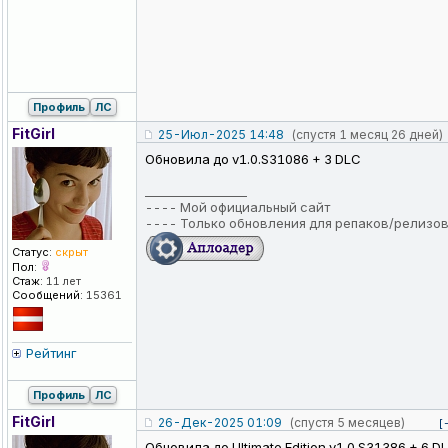
Профиль
ЛС
FitGirl
25-Июл-2025 14:48
(спустя 1 месяц 26 дней)
Обновила до v1.0.S31086 + 3 DLC
_________________
----
Мой официальный сайт
----
Только обновления для репаков/релизо
Статус:
скрыт
Пол:
Стаж:
11 лет
Сообщений:
15361
Рейтинг
Профиль
ЛС
FitGirl
26-Дек-2025 01:09
(спустя 5 месяцев)
[
Обновила до Ultimate Edition v1.0.S31386 + 6 D