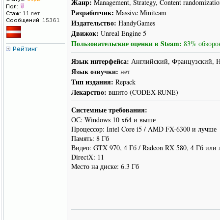
Жанр:
Management, Strategy, Content randomization
Пол:
Разработчик:
Massive Miniteam
Стаж:
11 лет
Сообщений:
15361
Издательство:
HandyGames
Движок:
Unreal Engine 5
Пользовательские оценки в Steam:
83% обзоров
Рейтинг
Язык интерфейса:
Английский, Французский, 
Язык озвучки:
нет
Тип издания:
Repack
Лекарство:
вшито (CODEX-RUNE)
Системные требования:
ОС: Windows 10 x64 и выше
Процессор: Intel Core i5 / AMD FX-6300 и лучше
Память: 8 Гб
Видео: GTX 970, 4 Гб / Radeon RX 580, 4 Гб или
DirectX: 11
Место на диске: 6.3 Гб