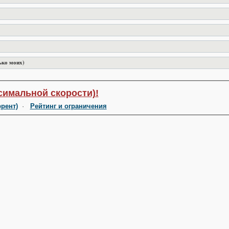
ько моих)
симальной скорости)!
ррент)
·
Рейтинг и ограничения