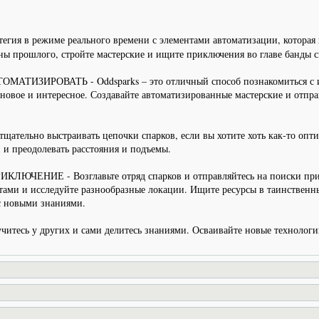
тегия в режиме реального времени с элементами автоматизации, которая
ы прошлого, стройте мастерские и ищите приключения во главе банды с
ЗИРОВАТЬ - Oddsparks – это отличный способ познакомиться с играм
о новое и интересное. Создавайте автоматизированные мастерские и отпра
тщательно выстраивать цепочки спарков, если вы хотите хоть как-то оп
 и преодолевать расстояния и подъемы.
НИЕ - Возглавьте отряд спарков и отправляйтесь на поиски прикл
ами и исследуйте разнообразные локации. Ищите ресурсы в таинственн
с новыми знаниями.
итесь у других и сами делитесь знаниями. Осваивайте новые технологии