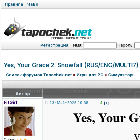
Правила
·
ЧаВо
Регистрация
·
Имя:
Пароль:
Yes, Your Grace 2: Snowfall (RUS/ENG/MUL
TI7)
Список форумов Tapochek.net
»
Игры для PC
»
Симуляторы
Автор
FitGirl
13-Май-2025 19:38
4
[+]
Yes, Your G
v
Статус:
скрыт