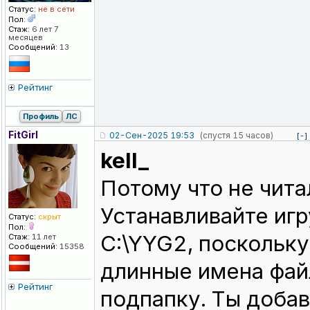
Статус:
не в сети
Пол:
Стаж:
6 лет 7
месяцев
Сообщений:
13
Рейтинг
Профиль
ЛС
FitGirl
02-Сен-2025 19:53
(спустя 15 часов)
[-]
kell_
Потому что не чита
Устанавливайте игр
Статус:
скрыт
Пол:
C:\YYG2, поскольку
Стаж:
11 лет
Сообщений:
15358
длинные имена файл
Рейтинг
подпапку. Ты добав