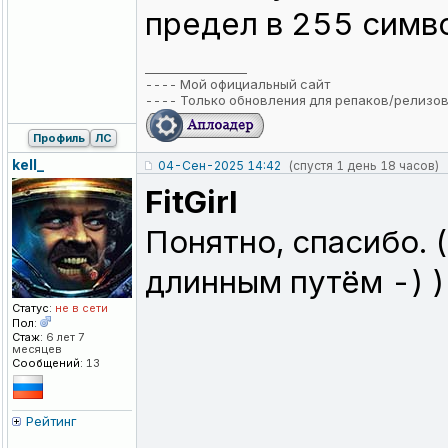
предел в 255 симво
_________________
----
Мой официальный сайт
----
Только обновления для репаков/релизо
Профиль
ЛС
kell_
04-Сен-2025 14:42
(спустя 1 день 18 часов)
FitGirl
Понятно, спасибо. 
длинным путём -) )
Статус:
не в сети
Пол:
Стаж:
6 лет 7
месяцев
Сообщений:
13
Рейтинг