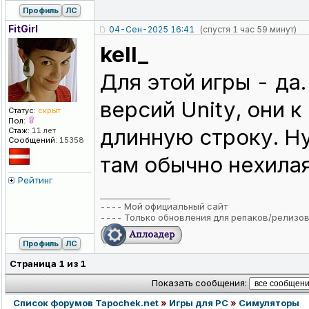
Профиль
ЛС
FitGirl
04-Сен-2025 16:41
(спустя 1 час 59 минут)
kell_
Для этой игры - да
версий Unity, они 
Статус:
скрыт
Пол:
длинную строку. Н
Стаж:
11 лет
Сообщений:
15358
там обычно нехилая
Рейтинг
_________________
----
Мой официальный сайт
----
Только обновления для репаков/релизо
Профиль
ЛС
Страница
1
из
1
Показать сообщения:
Список форумов Tapochek.net
»
Игры для PC
»
Симуляторы