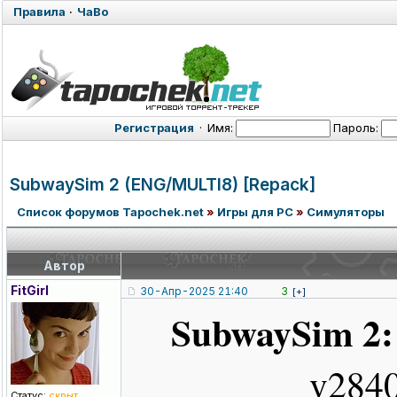
Правила
·
ЧаВо
Регистрация
·
Имя:
Пароль:
SubwaySim 2 (ENG/MULTI8)
[Repack]
Список форумов Tapochek.net
»
Игры для PC
»
Симуляторы
Автор
FitGirl
30-Апр-2025 21:40
3
[+]
SubwaySim 2:
v284
Статус:
скрыт