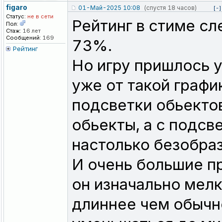
figaro
01-Май-2025 10:08
(спустя 18 часов)
[-]
Статус:
не в сети
Рейтинг в стиме сл
Пол:
Стаж:
16 лет
Сообщений:
169
73%.
Рейтинг
Но игру пришлось у
уже от такой график
подсветки обьектов
обьекты, а с подсв
настолько безобраз
И очень большие пр
он изначально мелк
длиннее чем обычн