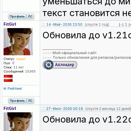
уменьшаться до ми
текст становится н
Профиль
ЛС
FitGirl
14-Май-2026 23:50
(спустя 1 год)
1
[-]
[
Обновила до v1.21d
_________________
----
Мой официальный сайт
----
Только обновления для репаков/релизо
Статус:
скрыт
Пол:
Стаж:
11 лет
Сообщений:
15365
Рейтинг
Профиль
ЛС
FitGirl
27-Июл-2026 00:19
(спустя 2 месяца 12 дней
Обновила до v1.22