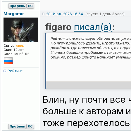
Профиль
ЛС
Morgomir
28-Июл-2026 16:54
(спустя 1 день 3 часа)
figaro
писал(а)
:
Рейтинг в стиме следует обновить, он уже 
Но игру пришлось удалить, играть тяжело, 
Статус:
скрыт
разобрать где полезные обьекты, а с подс
Стаж:
12 лет
И очень большие проблемы с текстом, мало
Сообщений:
52
обычно, размер шрифта начинает уменьшат
Рейтинг
Блин, ну почти все
больше к авторам иг
тоже перехотелось 
Профиль
ЛС