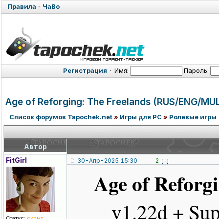
Правила
·
ЧаВо
Регистрация
·
Имя:
Пароль:
Age of Reforging: The Freelands (RUS/ENG/MU
Список форумов Tapochek.net
»
Игры для PC
»
Ролевые игры
Автор
FitGirl
30-Апр-2025 15:30
2
[+]
Age of Reforg
v1.22d + Su
Статус:
скрыт