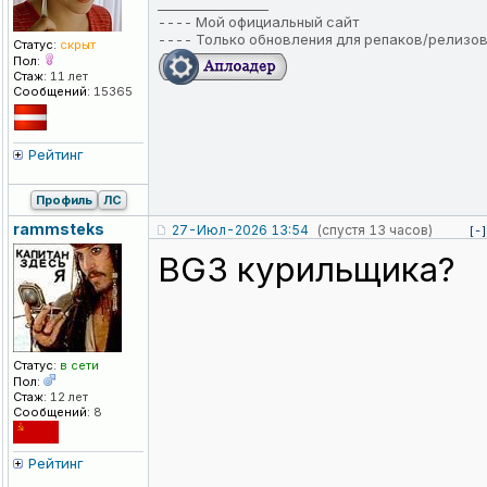
_________________
----
Мой официальный сайт
----
Только обновления для репаков/релизо
Статус:
скрыт
Пол:
Стаж:
11 лет
Сообщений:
15365
Рейтинг
Профиль
ЛС
rammsteks
27-Июл-2026 13:54
(спустя 13 часов)
[-]
BG3 курильщика?
Статус:
в сети
Пол:
Стаж:
12 лет
Сообщений:
8
Рейтинг