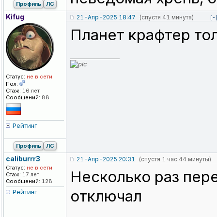
Профиль
ЛС
Жрал я эту моль, такой себе вкус... Но по
Kifug
21-Апр-2025 18:47
(спустя 41 минута)
[-
были пристыкованы, просто удалил. Стольк
предупреждения всё исчезло...
Планет крафтер тол
_________________
Статус:
не в сети
Пол:
Стаж:
16 лет
Сообщений:
88
Рейтинг
Профиль
ЛС
caliburrr3
21-Апр-2025 20:31
(спустя 1 час 44 минуты)
Статус:
не в сети
Несколько раз пере
Стаж:
17 лет
Сообщений:
128
отключал
Рейтинг