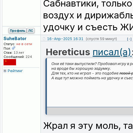
Сабнавтики, только
воздух и дирижабль
удочку и съесть
Профиль
ЛС
SuheBator
16-Апр-2025 16:31
(спустя 59 минут)
[-]
Статус:
не в сети
Пол:
Hereticus
писал(а)
Стаж:
13 лет
Сообщений:
224
Они её таки выпустили? Пробовал игру в 
на вроде бы хорошую задумку.
Рейтинг
Для тех, кто не играл - это подобие
левой 
А еще тут можно поймать на удочку и 
Жрал я эту моль, та