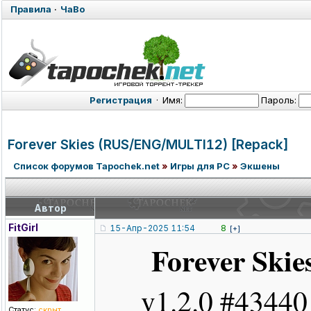
Правила
·
ЧаВо
Регистрация
·
Имя:
Пароль:
Forever Skies (RUS/ENG/MUL
TI12) [Repack]
Список форумов Tapochek.net
»
Игры для PC
»
Экшены
Автор
FitGirl
15-Апр-2025 11:54
8
[+]
Forever Skie
v1.2.0 #4344
Статус:
скрыт