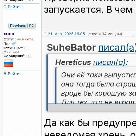
Сообщений:
128
запускается. В че
Рейтинг
Профиль
ЛС
xuco
21-Апр-2025 18:05
(спустя 34 минуты)
[-
Статус:
не в сети
Пол:
SuheBator
писал(а
Стаж:
6 лет 11
месяцев
Сообщений:
10
Hereticus
писал(а)
:
Они её таки выпустил
Рейтинг
она тогда была стра
вроде бы хорошую за
Для тех, кто не игра
только вместо океана
еще тут можно пойм
Да как бы предупр
ПЫЛЕВУЮ МОЛЬ!
неведомая хрень, 