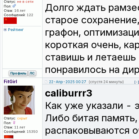
Статус:
не в сети
Долго ждать рамзес
Пол:
Стаж:
16 лет
Сообщений:
122
старое сохранение,
графон, оптимизаци
Рейтинг
короткая очень, ка
ставишь и летаешь 
понравилось на ди
Профиль
ЛС
FitGirl
22-Апр-2025 00:27
(спустя 24 минуты)
[-
caliburrr3
Как уже указали - 
Либо битая память,
Статус:
скрыт
Пол:
распаковываются о
Стаж:
11 лет
Сообщений:
15350