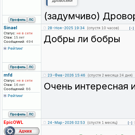
дровосеки
(задумчиво) Дровор
Профиль
ЛС
Sinael
28-Ноя-2025 19:34
(спустя 10 часов)
[-]
Статус:
не в сети
Добры ли бобры
Стаж:
15 лет
Сообщений:
494
Рейтинг
Профиль
ЛС
mfd
23-Фев-2026 15:46
(спустя 2 месяца 24 дня)
Статус:
не в сети
Очень интересная 
Стаж:
16 лет
Сообщений:
86
Рейтинг
Профиль
ЛС
EpicOWL
24-Мар-2026 02:53
(спустя 1 месяц)
[-]