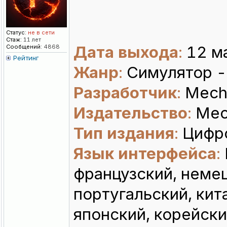
Статус:
не в сети
Стаж:
11 лет
Дата выхода
:
12 ма
Сообщений:
4868
Рейтинг
Жанр
:
Симулятор -
Разработчик
:
Mecha
Издательство
:
Mech
Тип издания
:
Цифро
Язык интерфейса
:
французский, немец
португальский, кита
японский, корейски