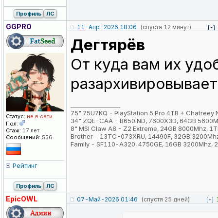
Профиль
ЛС
GGPRO
11-Апр-2026 18:06
(спустя 12 минут)
[-]
Дегтярёв
От куда вам их удо
разархивировывае
_________________
75" 75U7KQ - PlayStation 5 Pro 4TB + Chatreey
Статус:
не в сети
34" ZQE-CAA - B650iND, 7600X3D, 64GB 5600M
Пол:
8" MSI Claw A8 - Z2 Extreme, 24GB 8000Mhz, 1
Стаж:
17 лет
Brother - 13TC-073XRU, 14490F, 32GB 3200Mh
Сообщений:
556
Family - SF110-A320, 4750GE, 16GB 3200Mhz,
Рейтинг
Профиль
ЛС
EpicOWL
07-Май-2026 01:46
(спустя 25 дней)
[-]