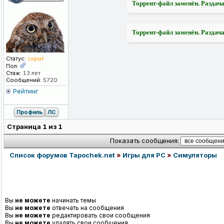
Торрент-файл заменён. Раздача
Торрент-файл заменён. Раздача
Статус:
скрыт
Пол:
Стаж:
13 лет
Сообщений:
5720
Рейтинг
Профиль
ЛС
Страница
1
из
1
Показать сообщения:
Список форумов Tapochek.net
»
Игры для PC
»
Симуляторы
Вы
не можете
начинать темы
Вы
не можете
отвечать на сообщения
Вы
не можете
редактировать свои сообщения
Вы
не можете
удалять свои сообщения