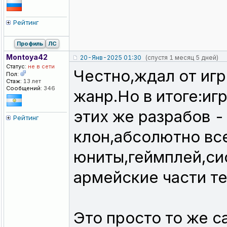
Рейтинг
Профиль
ЛС
Montoya42
20-Янв-2025 01:30
(спустя 1 месяц 5 дней)
Статус:
не в сети
Честно,ждал от игр
Пол:
Стаж:
13 лет
Сообщений:
346
жанр.Но в итоге:иг
этих же разрабов -
Рейтинг
клон,абсолютно все
юниты,геймплей,си
армейские части те 
Это просто то же с