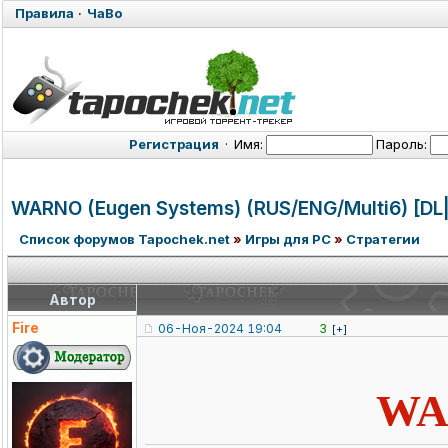
Правила
·
ЧаВо
Регистрация
·
Имя:
Пароль:
WARNO (Eugen Systems) (RUS/ENG/Mul
ti6) [D
Список форумов Tapochek.net
»
Игры для PC
»
Стратегии
Автор
Fire
06-Ноя-2024 19:04
3
[+]
WAR