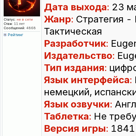
Дата выхода
:
23 ма
Жанр
:
Стратегия - 
Статус:
не в сети
Стаж:
11 лет
Тактическая
Сообщений:
4868
Рейтинг
Разработчик
:
Eugen
Издательство
:
Eug
Тип издания
:
цифро
Язык интерфейса
:
немецкий, испанск
Язык озвучки
:
Англ
Таблетка
:
Не требу
Версия игры
:
1841