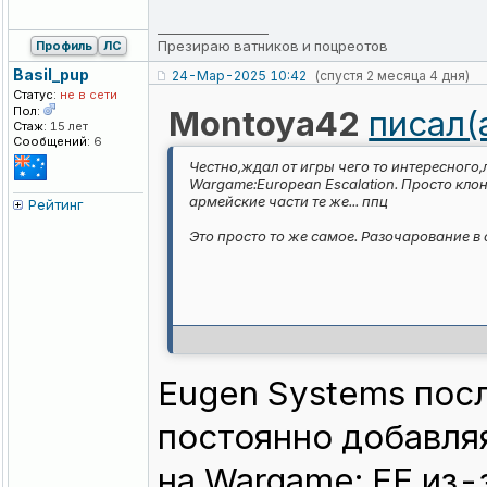
_________________
Презираю ватников и поцреотов
Профиль
ЛС
Basil_pup
24-Мар-2025 10:42
(спустя 2 месяца 4 дня)
Статус:
не в сети
Пол:
Montoya42
писал(
Стаж:
15 лет
Сообщений:
6
Честно,ждал от игры чего то интересного
Wargame:European Escalation. Просто кло
армейские части те же... ппц
Рейтинг
Это просто то же самое. Разочарование в
Eugen Systems пос
постоянно добавля
на Wargame: EE из-